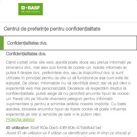
search
menu
Centrul de preferințe pentru confidențialitate
Confidențialitatea dvs.
Confidențialitatea dvs.
Când vizitați orice site web, acesta poate stoca sau prelua informații pe
browserul dvs., mai ales sub formă de cookie-uri. Aceste informații ar
putea fi despre dvs., preferințele dvs. sau la dispozitivul dvs. și sunt
utilizate în principal pentru ca site-ul să funcționeze așa cum este de
așteptat. De obicei, informațiile nu vă identifică direct, dar vă pot oferi o
experiență web mai personalizată. Deoarece vă respectăm dreptul la
confidențialitate, puteți alege să nu permiteți anumite tipuri de cookie-
uri. Faceți clic pe titlurile diverselor categorii pentru informații
suplimentare și pentru a schimba setările noastre implicite. Cu toate
acestea, blocarea anumitor tipuri de fișiere cookie vă poate influența
experiența pe site și serviciile pe care vi le putem oferi.
Protecția datelor
ID utilizator:
82e8160a-0be5-438f-80fc-475dbfb441ad
Acest ID de utilizator va fi utilizat ca identificator unic în timp ce stocați și