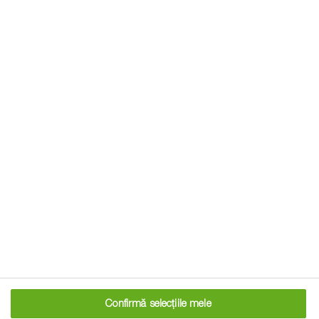
Produse BASF recomandate
Fungicide
Confirmă selecțiile mele