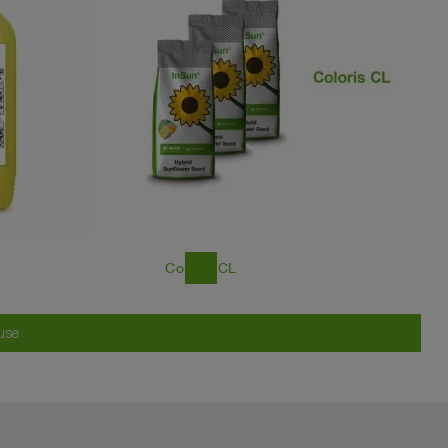
east
Coloris CL
duse