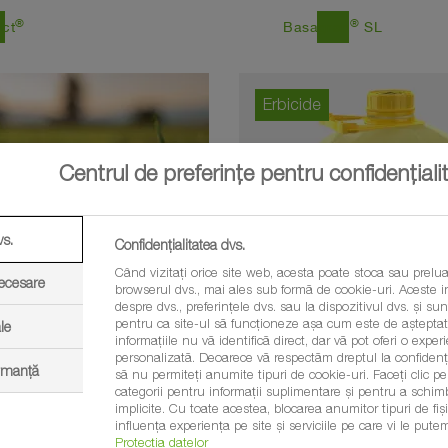
®
®
east
ect
Basagran
SL
Erbicide
Centrul de preferințe pentru confidențiali
vs.
Confidențialitatea dvs.
Când vizitați orice site web, acesta poate stoca sau prelua
necesare
browserul dvs., mai ales sub formă de cookie-uri. Aceste in
despre dvs., preferințele dvs. sau la dispozitivul dvs. și sunt
pentru ca site-ul să funcționeze așa cum este de așteptat.
le
informațiile nu vă identifică direct, dar vă pot oferi o exp
personalizată. Deoarece vă respectăm dreptul la confidenția
ormanță
să nu permiteți anumite tipuri de cookie-uri. Faceți clic pe t
categorii pentru informații suplimentare și pentru a schim
®
®
east
on
Flex
Butisan
Avant
implicite. Cu toate acestea, blocarea anumitor tipuri de fi
influența experiența pe site și serviciile pe care vi le putem
Protecția datelor