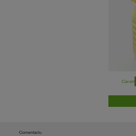
east
Caram
Comentariu