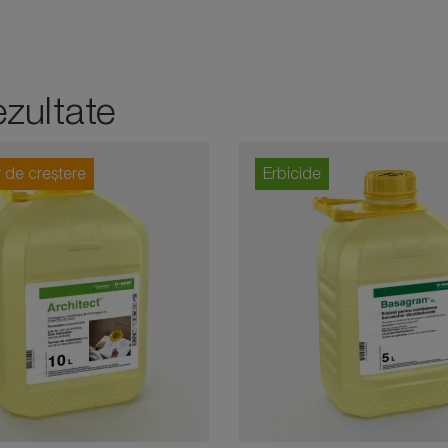
zultate
 de creștere
Erbicide