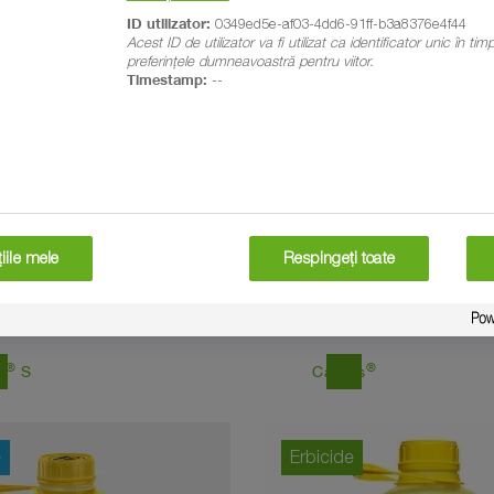
ID utilizator:
0349ed5e-af03-4dd6-91ff-b3a8376e4f44
Fungicide
Acest ID de utilizator va fi utilizat ca identificator unic în ti
preferințele dumneavoastră pentru viitor.
Timestamp:
--
iile mele
Respingeți toate
®
®
east
n
S
Cantus
e
Erbicide