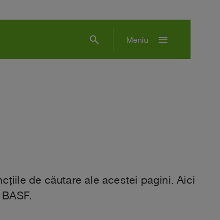
search
menu
Meniu
țiile de căutare ale acestei pagini. Aici
l BASF.