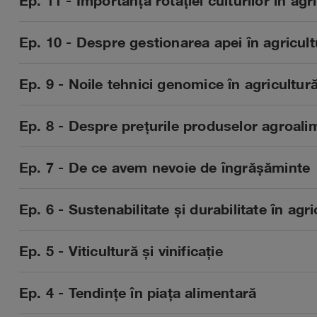
Ep. 11 - Importanța rotației culturilor în ag
Ep. 10 - Despre gestionarea apei în agricult
Ep. 9 - Noile tehnici genomice în agricultur
Ep. 8 - Despre prețurile produselor agroalim
Ep. 7 - De ce avem nevoie de îngrășăminte
Ep. 6 - Sustenabilitate și durabilitate în agr
Ep. 5 - Viticultură și vinificație
Ep. 4 - Tendințe în piața alimentară