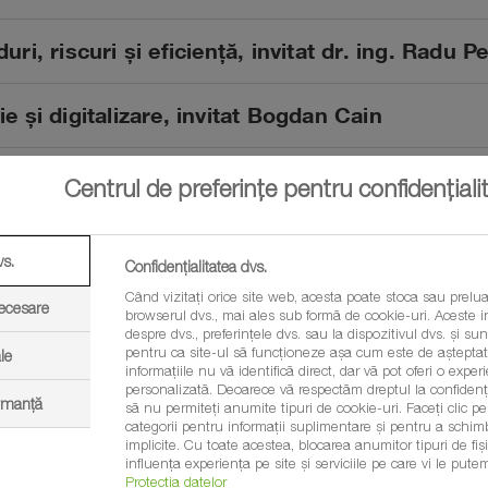
uri, riscuri și eficiență, invitat dr. ing. Radu P
ie și digitalizare, invitat Bogdan Cain
 raft, invitat Marius Ciobanu (USV Iași)
Centrul de preferințe pentru confidențiali
 și tehnologie, invitat Narcis Vrabie
vs.
Confidențialitatea dvs.
Când vizitați orice site web, acesta poate stoca sau prelua
sc, cu Remus Deleanu
necesare
browserul dvs., mai ales sub formă de cookie-uri. Aceste in
despre dvs., preferințele dvs. sau la dispozitivul dvs. și sunt
pentru ca site-ul să funcționeze așa cum este de așteptat.
le
 Luculeasa
informațiile nu vă identifică direct, dar vă pot oferi o exp
personalizată. Deoarece vă respectăm dreptul la confidenția
ormanță
să nu permiteți anumite tipuri de cookie-uri. Faceți clic pe t
categorii pentru informații suplimentare și pentru a schim
nească în următorii ani
implicite. Cu toate acestea, blocarea anumitor tipuri de fi
influența experiența pe site și serviciile pe care vi le putem
Protecția datelor