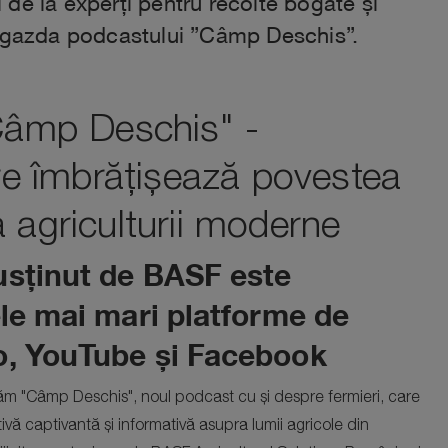
i de la experți pentru recolte bogate și
i, gazda podcastului ”Câmp Deschis”.
âmp Deschis" -
re îmbrățișează povestea
 a agriculturii moderne
usținut de BASF este
ele mai mari platforme de
o, YouTube și Facebook
ăm "Câmp Deschis", noul podcast cu și despre fermieri, care
vă captivantă și informativă asupra lumii agricole din