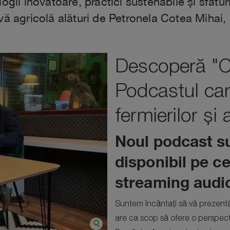
ogii inovatoare, practici sustenabile și sfatur
ivă agricolă alături de Petronela Cotea Miha
Descoperă "C
Podcastul ca
fermierilor și
Noul podcast s
disponibil pe c
streaming audi
Suntem încântați să vă prezent
are ca scop să ofere o perspecti