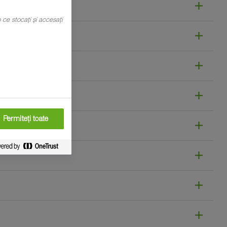
mp ce stocați și accesați
Permiteți toate