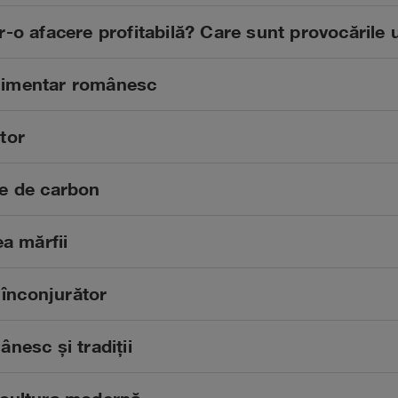
-o afacere profitabilă? Care sunt provocările u
-alimentar românesc
itor
ele de carbon
a mărfii
 înconjurător
nesc și tradiții