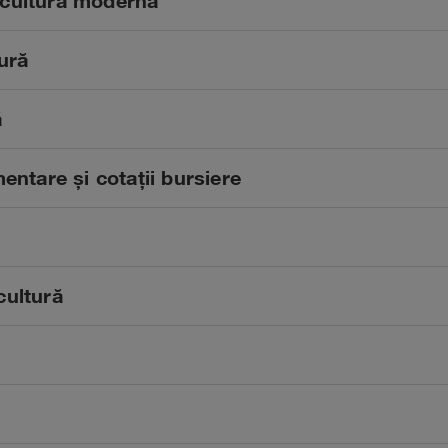
ricultura modernă
ură
ă
entare și cotații bursiere
icultură