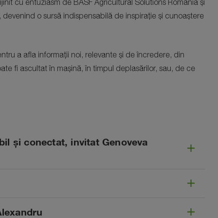
ijinit cu entuziasm de BASF Agricultural Solutions România și
 devenind o sursă indispensabilă de inspirație și cunoaștere
tru a afla informații noi, relevante și de încredere, din
ate fi ascultat în mașină, în timpul deplasărilor, sau, de ce
l și conectat, invitat Genoveva
 Alexandru