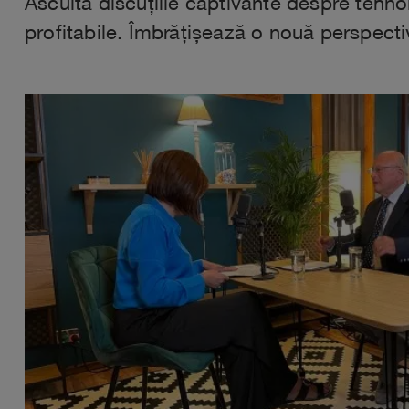
Ascultă discuțiile captivante despre tehnol
profitabile. Îmbrățișează o nouă perspect