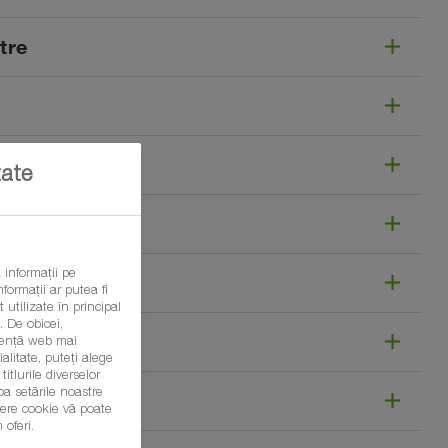
etre
tate
 informații pe
formații ar putea fi
 utilizate în principal
 De obicei,
eriență web mai
litate, puteți alege
itlurile diverselor
ba setările noastre
șiere cookie vă poate
 oferi.