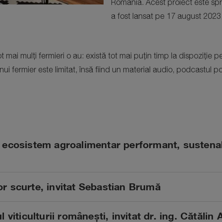
România. Acest proiect este spr
a fost lansat pe 17 august 2023,
ai mulți fermieri o au: există tot mai puțin timp la dispoziție pen
nui fermier este limitat, însă fiind un material audio, podcastul po
ecosistem agroalimentar performant, sustenabi
lor scurte, invitat Sebastian Brumă
l viticulturii românești, invitat dr. ing. Cătălin