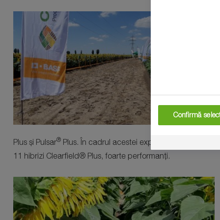
Confirmă selecț
®
Plus și Pulsar
Plus. În cadrul acestei expoziții de hibrizi a
11 hibrizi Clearfield® Plus, foarte performanți.