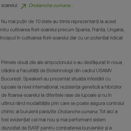
north_east
Orobanche cumana
soarelui:
.
Nu mai puțin de 10 state au trimis reprezentanți la acest
entru cultivarea florii-soarelui precum Spania, Franța, Ungaria,
 început în cultivarea florii-soarelui dar cu un potențial ridicat
Primele două zile ale simpozionului s-au desfășurat în noua
clădire a Facultății de Biotehnologii din cadrul USAMV
București. Speakerii au prezentat situația infestării cu
lupoaie la nivel internațional, rezistența genetică a hibrizilor
de floarea-soarelui la diferitele rase de lupoaie și nu în
ultimul rând modalitățile prin care se poate asigura controlul
chimic al buruienii parazite
Orobanche cumana
. Tot aici a
fost evidențiat cel mai nou și mai performant sistem
dezvoltat de BASF pentru combaterea buruienilor și a