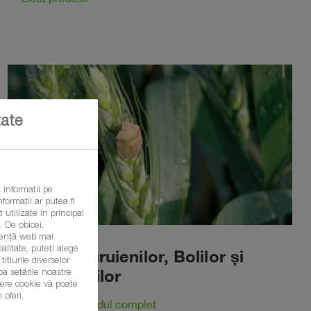
tate
 informații pe
formații ar putea fi
 utilizate în principal
 De obicei,
eriență web mai
litate, puteți alege
Ghidul Buruienilor, Bolilor și
itlurile diverselor
ba setările noastre
Dăunătorilor
șiere cookie vă poate
 oferi.
Accesează Ghidul complet