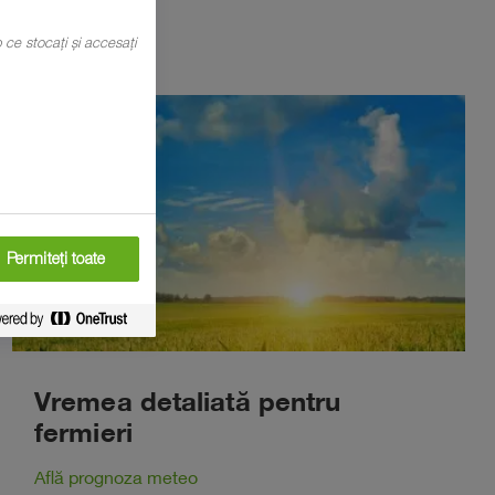
mp ce stocați și accesați
Permiteți toate
Vremea detaliată pentru
fermieri
Află prognoza meteo