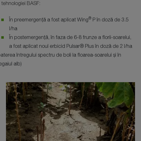
tehnologiei BASF:
®
În preemergență a fost aplicat Wing
P în doză de 3.5
l/ha
În postemergență, în faza de 6-8 frunze a florii-soarelui,
a fost aplicat noul erbicid Pulsar® Plus în doză de 2 l/ha
erea întregului spectru de boli la floarea-soarelui și în
egaiul alb)