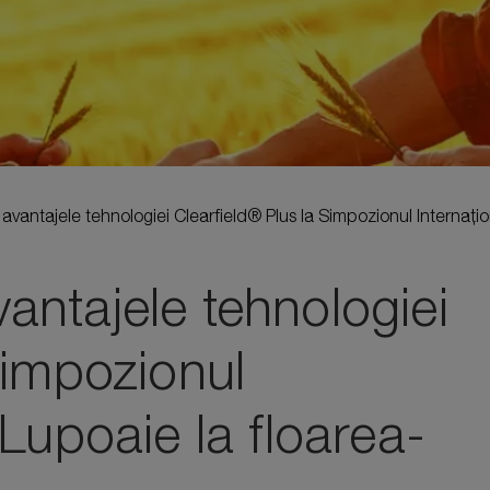
vantajele tehnologiei Clearfield® Plus la Simpozionul Internațio
antajele tehnologiei
Simpozionul
 Lupoaie la floarea-