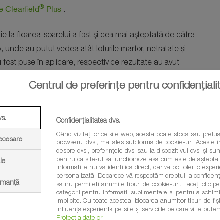
®
e Clearfield
Plus
.
e la floarea-soarelui a fost și cea mai așteptată de către
p, unde au putut vedea atât loturile martor, netratate și
 fost puse în aplicare, respectiv ce rezultate au avut
turilor demonstrative și a vizitei în câmp a fost SCDA Brăila.
Centrul de preferințe pentru confidențiali
vs.
Confidențialitatea dvs.
Când vizitați orice site web, acesta poate stoca sau prelua
necesare
browserul dvs., mai ales sub formă de cookie-uri. Aceste in
despre dvs., preferințele dvs. sau la dispozitivul dvs. și sunt
pentru ca site-ul să funcționeze așa cum este de așteptat.
le
informațiile nu vă identifică direct, dar vă pot oferi o exp
u
personalizată. Deoarece vă respectăm dreptul la confidenția
ormanță
să nu permiteți anumite tipuri de cookie-uri. Faceți clic pe t
categorii pentru informații suplimentare și pentru a schim
implicite. Cu toate acestea, blocarea anumitor tipuri de fi
influența experiența pe site și serviciile pe care vi le putem
Protecția datelor