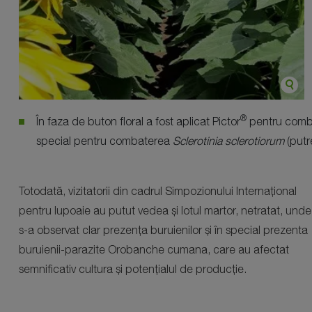
®
În faza de buton floral a fost aplicat Pictor
pentru combat
special pentru combaterea
Sclerotinia sclerotiorum
(putr
Totodată, vizitatorii din cadrul Simpozionului Internațional
pentru lupoaie au putut vedea și lotul martor, netratat, unde
s-a observat clar prezența buruienilor și în special prezenta
buruienii-parazite Orobanche cumana, care au afectat
semnificativ cultura și potențialul de producție.