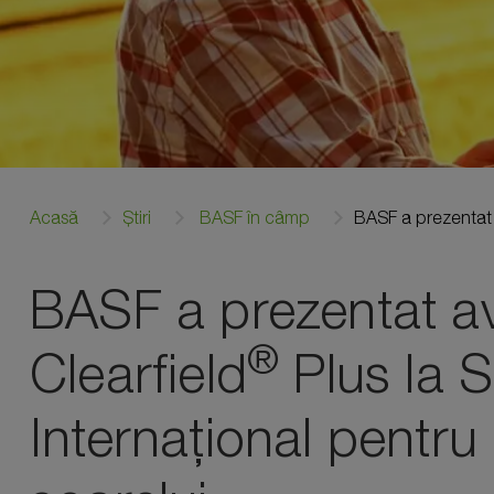
Acasă
Știri
BASF în câmp
BASF a prezentat a
BASF a prezentat av
®
Clearfield
Plus la 
Internațional pentru