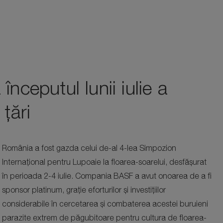
nceputul lunii iulie a
țări
România a fost gazda celui de-al 4-lea Simpozion
Internațional pentru Lupoaie la floarea-soarelui, desfășurat
în perioada 2-4 iulie. Compania BASF a avut onoarea de a fi
sponsor platinum, grație eforturilor și investițiilor
considerabile în cercetarea și combaterea acestei buruieni
parazite extrem de păgubitoare pentru cultura de floarea-