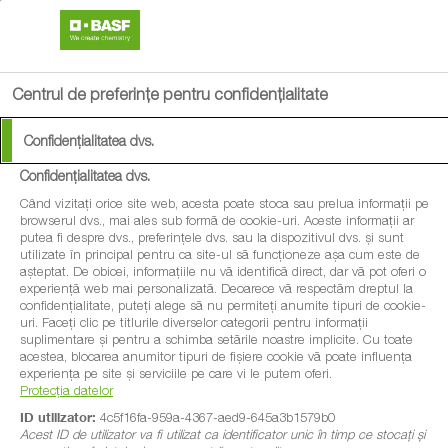
search
menu
Centrul de preferințe pentru confidențialitate
Confidențialitatea dvs.
Confidențialitatea dvs.
Când vizitați orice site web, acesta poate stoca sau prelua informații pe
browserul dvs., mai ales sub formă de cookie-uri. Aceste informații ar
putea fi despre dvs., preferințele dvs. sau la dispozitivul dvs. și sunt
utilizate în principal pentru ca site-ul să funcționeze așa cum este de
așteptat. De obicei, informațiile nu vă identifică direct, dar vă pot oferi o
experiență web mai personalizată. Deoarece vă respectăm dreptul la
confidențialitate, puteți alege să nu permiteți anumite tipuri de cookie-
uri. Faceți clic pe titlurile diverselor categorii pentru informații
suplimentare și pentru a schimba setările noastre implicite. Cu toate
acestea, blocarea anumitor tipuri de fișiere cookie vă poate influența
experiența pe site și serviciile pe care vi le putem oferi.
Protecția datelor
ID utilizator:
4c5f16fa-959a-4367-aed9-645a3b1579b0
Acest ID de utilizator va fi utilizat ca identificator unic în timp ce stocați și