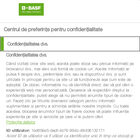
search
menu
Centrul de preferințe pentru confidențialitate
Confidențialitatea dvs.
Confidențialitatea dvs.
Când vizitați orice site web, acesta poate stoca sau prelua informații pe
browserul dvs., mai ales sub formă de cookie-uri. Aceste informații ar
putea fi despre dvs., preferințele dvs. sau la dispozitivul dvs. și sunt
utilizate în principal pentru ca site-ul să funcționeze așa cum este de
așteptat. De obicei, informațiile nu vă identifică direct, dar vă pot oferi o
experiență web mai personalizată. Deoarece vă respectăm dreptul la
confidențialitate, puteți alege să nu permiteți anumite tipuri de cookie-
uri. Faceți clic pe titlurile diverselor categorii pentru informații
suplimentare și pentru a schimba setările noastre implicite. Cu toate
acestea, blocarea anumitor tipuri de fișiere cookie vă poate influența
experiența pe site și serviciile pe care vi le putem oferi.
Protecția datelor
ID utilizator:
1bd856e5-dadf-4b76-994b-48cf36132171
Acest ID de utilizator va fi utilizat ca identificator unic în timp ce stocați și