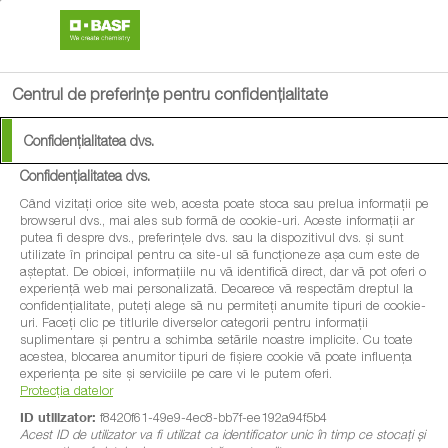
search
menu
Centrul de preferințe pentru confidențialitate
Confidențialitatea dvs.
Confidențialitatea dvs.
Când vizitați orice site web, acesta poate stoca sau prelua informații pe
browserul dvs., mai ales sub formă de cookie-uri. Aceste informații ar
putea fi despre dvs., preferințele dvs. sau la dispozitivul dvs. și sunt
utilizate în principal pentru ca site-ul să funcționeze așa cum este de
așteptat. De obicei, informațiile nu vă identifică direct, dar vă pot oferi o
experiență web mai personalizată. Deoarece vă respectăm dreptul la
confidențialitate, puteți alege să nu permiteți anumite tipuri de cookie-
uri. Faceți clic pe titlurile diverselor categorii pentru informații
suplimentare și pentru a schimba setările noastre implicite. Cu toate
acestea, blocarea anumitor tipuri de fișiere cookie vă poate influența
experiența pe site și serviciile pe care vi le putem oferi.
Protecția datelor
ID utilizator:
f8420f61-49e9-4ec8-bb7f-ee192a94f5b4
Acest ID de utilizator va fi utilizat ca identificator unic în timp ce stocați și