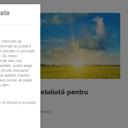
tate
 informații pe
formații ar putea fi
 utilizate în principal
 De obicei,
eriență web mai
litate, puteți alege
itlurile diverselor
ba setările noastre
șiere cookie vă poate
 oferi.
Vremea detaliată pentru
fermieri
mp ce stocați și accesați
Află prognoza meteo