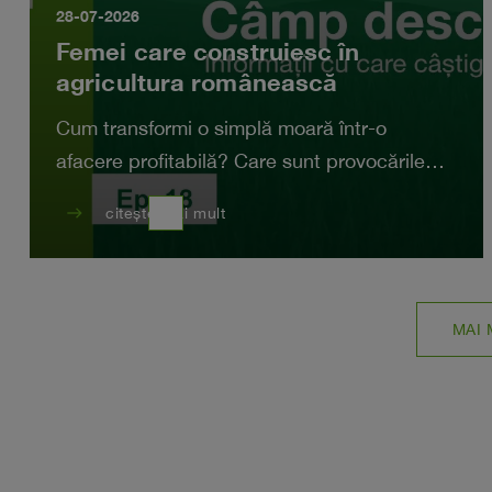
28-07-2026
Femei care construiesc în
agricultura românească
Cum transformi o simplă moară într-o
afacere profitabilă? Care sunt provocările
unei femei în agricultură?
east
citește mai mult
MAI 