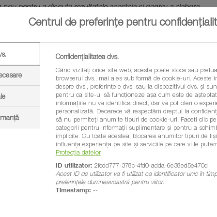
 nou pentru a discuta rezultatele acesteia și pentru a elabora
Centrul de preferințe pentru confidențiali
entru Agricultură și Alimentație
”, arată reprezentanții FAO.
calea dezvoltării globale a agriculturii digitale, între
vs.
Confidențialitatea dvs.
cunoștințele tehnice, decalajele de infrastructură,
Când vizitați orice site web, acesta poate stoca sau prelua
forței de muncă într-o lume în care tehnologiile digitale sunt
necesare
browserul dvs., mai ales sub formă de cookie-uri. Aceste in
ea umană.
despre dvs., preferințele dvs. sau la dispozitivul dvs. și sunt
pentru ca site-ul să funcționeze așa cum este de așteptat.
le
informațiile nu vă identifică direct, dar vă pot oferi o exp
personalizată. Deoarece vă respectăm dreptul la confidenția
Petronela Cotea Mihai
este unul dintre cei mai experimentați
ormanță
să nu permiteți anumite tipuri de cookie-uri. Faceți clic pe t
jurnaliști români pe teme agricole. Cu un master obținut la
categorii pentru informații suplimentare și pentru a schim
implicite. Cu toate acestea, blocarea anumitor tipuri de fi
USAMV Iași, stagii de pregătire la BBC și o experiență de
influența experiența pe site și serviciile pe care vi le putem
Protecția datelor
peste 23 de ani în presa agricolă, doamna Cotea a obținut
ID utilizator:
2fcdd777-378c-4fd0-adda-6e38ed5e470d
numeroase premii la concursurile de specialitate. Începând din
Acest ID de utilizator va fi utilizat ca identificator unic în ti
2013 este membru fondator și vicepreședinte al Asociației
preferințele dumneavoastră pentru viitor.
Timestamp:
--
Presei Agricole din România.