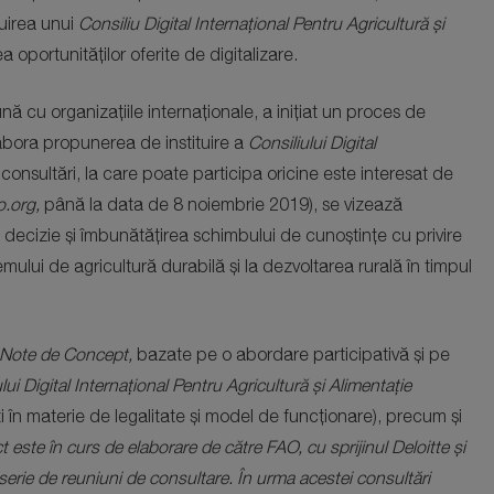
tuirea unui
Consiliu Digital Internațional Pentru Agricultură și
 oportunităților oferite de digitalizare.
ă cu organizațiile internaționale, a inițiat un proces de
labora propunerea de instituire a
Consiliului Digital
consultări, la care poate participa oricine este interesat de
o.org
,
până la data de 8 noiembrie 2019), se vizează
e decizie și îmbunătățirea schimbului de cunoștințe cu privire
emului de agricultură durabilă și la dezvoltarea rurală în timpul
Note de Concept,
bazate pe o abordare participativă și pe
lui Digital Internațional Pentru Agricultură și Alimentație
ăți în materie de legalitate și model de funcționare), precum și
t este în curs de elaborare de către FAO, cu sprijinul Deloitte și
 serie de reuniuni de consultare. În urma acestei consultări