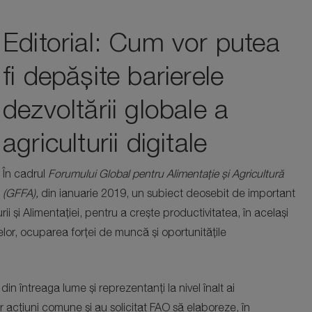
Editorial: Cum vor putea
fi depășite barierele
dezvoltării globale a
agriculturii digitale
În cadrul
Forumului Global pentru Alimentație și Agricultură
(GFFA),
din ianuarie 2019, un subiect deosebit de important
urii și Alimentației, pentru a crește productivitatea, în același
elor, ocuparea forței de muncă și oportunitățile
 din întreaga lume și reprezentanți la nivel înalt ai
r acțiuni comune și au solicitat FAO să elaboreze, în