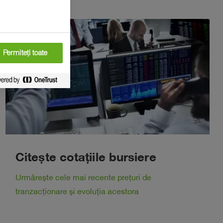
Permiteți toate
Citește cotațiile bursiere
Urmărește cele mai recente prețuri de
tranzacționare și evoluția acestora