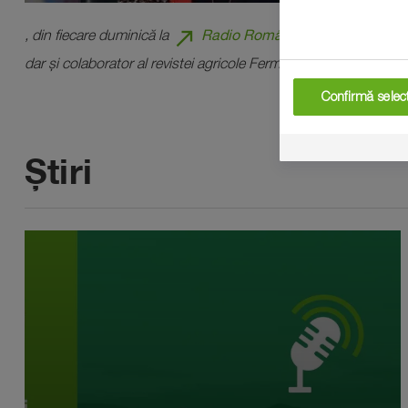
north_east
Radio România Iași
, din fiecare duminică la
, al rubricii
dar și colaborator al revistei agricole Ferma.
Confirmă selecț
Știri