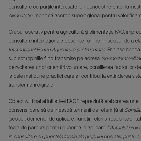
consultare cu părțile interesate, un concept referitor la insti
Alimentație
, menit să acorde suport global pentru valorificarea
Grupul operativ pentru agricultură și alimentație FAO, împreun
consultare internațională deschisă, online, în scopul de a e
Internațional Pentru Agricultură și Alimentație
. Prin asemenea 
subiect (opiniile fiind transmise pe adresa
fsn-moderator@fa
dezvoltarea unor orientări voluntare, consilierea factorilor d
la cele mai bune practici care ar contribui la extinderea sist
transformării digitale.
Obiectivul final al inițiativei FAO îl reprezintă elaborarea unei
consens, care să definească termenii de referință ai
Consiliu
(scopul, domeniul de aplicare, funcții, roluri și responsabilit
foaia de parcurs pentru punerea în aplicare. ”
Actualul proiec
în consultare cu punctele focale ale grupului operativ, printr-o