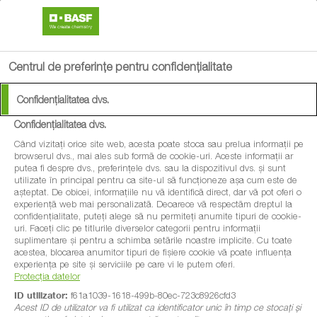
search
menu
Centrul de preferințe pentru confidențialitate
Confidențialitatea dvs.
Confidențialitatea dvs.
Când vizitați orice site web, acesta poate stoca sau prelua informații pe
browserul dvs., mai ales sub formă de cookie-uri. Aceste informații ar
putea fi despre dvs., preferințele dvs. sau la dispozitivul dvs. și sunt
utilizate în principal pentru ca site-ul să funcționeze așa cum este de
așteptat. De obicei, informațiile nu vă identifică direct, dar vă pot oferi o
experiență web mai personalizată. Deoarece vă respectăm dreptul la
confidențialitate, puteți alege să nu permiteți anumite tipuri de cookie-
uri. Faceți clic pe titlurile diverselor categorii pentru informații
suplimentare și pentru a schimba setările noastre implicite. Cu toate
acestea, blocarea anumitor tipuri de fișiere cookie vă poate influența
experiența pe site și serviciile pe care vi le putem oferi.
Protecția datelor
ID utilizator:
f61a1039-1618-499b-80ec-723c8926cfd3
Acest ID de utilizator va fi utilizat ca identificator unic în timp ce stocați și