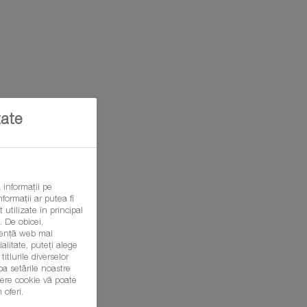
tate
 informații pe
formații ar putea fi
 utilizate în principal
 De obicei,
eriență web mai
litate, puteți alege
itlurile diverselor
ba setările noastre
șiere cookie vă poate
 oferi.