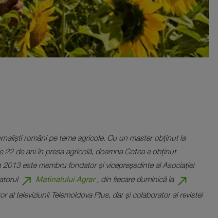
urnaliști români pe teme agricole. Cu un master obținut la
te 22 de ani în presa agricolă, doamna Cotea a obținut
n 2013 este membru fondator și vicepreședinte al Asociației
north_east
north_east
Matinalului Agrar
zatorul
, din fiecare duminică la
or al televiziunii Telemoldova Plus, dar și colaborator al revistei