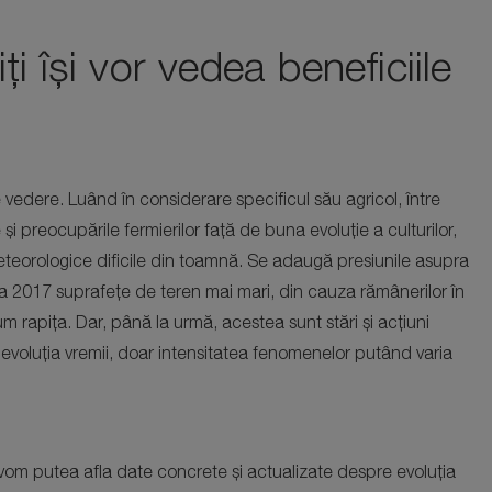
iți își vor vedea beneficiile
 vedere. Luând în considerare specificul său agricol, între
i preocupările fermierilor față de buna evoluție a culturilor,
meteorologice dificile din toamnă. Se adaugă presiunile asupra
ra 2017 suprafețe de teren mai mari, din cauza rămânerilor în
cum rapița. Dar, până la urmă, acestea sunt stări și acțiuni
evoluția vremii, doar intensitatea fenomenelor putând varia
ă vom putea afla date concrete și actualizate despre evoluția