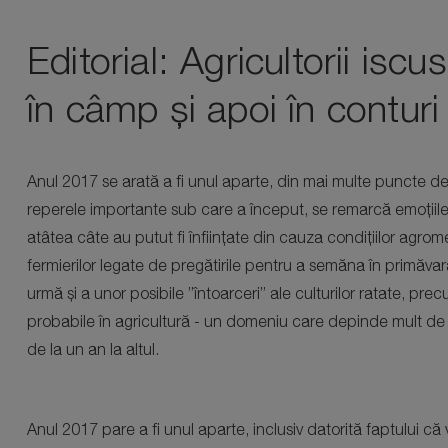
Editorial: Agricultorii iscus
în câmp și apoi în conturi
Anul 2017 se arată a fi unul aparte, din mai multe puncte de
reperele importante sub care a început, se remarcă emoțiile ș
atâtea câte au putut fi înființate din cauza condițiilor agro
fermierilor legate de pregătirile pentru a semăna în primăva
urmă și a unor posibile ”întoarceri” ale culturilor ratate, pre
probabile în agricultură - un domeniu care depinde mult de 
de la un an la altul.
Anul 2017 pare a fi unul aparte, inclusiv datorită faptului c