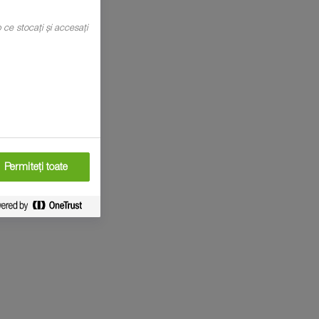
mp ce stocați și accesați
Permiteți toate