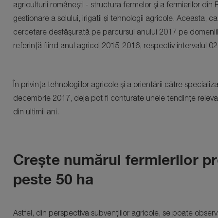
agriculturii românești - structura fermelor și a fermierilor d
gestionare a solului, irigații și tehnologii agricole. Aceasta, c
cercetare desfășurată pe parcursul anului 2017 pe domeniile
referință fiind anul agricol 2015-2016, respectiv intervalul 
În privința tehnologiilor agricole și a orientării către specializ
decembrie 2017, deja pot fi conturate unele tendințe relevate
din ultimii ani.
Crește numărul fermierilor pr
peste 50 ha
Astfel, din perspectiva subvențiilor agricole, se poate obse