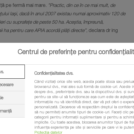
față pe fermă mai mare.
”Practic, din ce în ce mai mult, de
țului Iași, dacă în anul 2007 existau numai aproximativ 120 de
eri cu suprafețe de peste 50 ha. Aceștia, împreună,
i ha pentru care APIA acordă plăți directe”
, declara dr ing
Centrul de preferințe pentru confidențiali
 România se constată o creștere anuală cu peste 10%. Potrivit
uro. Aceasta denotă o preocupare tot mai accentuată pentru
vs.
Confidențialitatea dvs.
succesul în producție nu poate fi asigurat decât prin apelarea
Când vizitați orice site web, acesta poate stoca sau prelua
necesare
browserul dvs., mai ales sub formă de cookie-uri. Aceste in
despre dvs., preferințele dvs. sau la dispozitivul dvs. și sunt
pentru ca site-ul să funcționeze așa cum este de așteptat.
le
informațiile nu vă identifică direct, dar vă pot oferi o exp
personalizată. Deoarece vă respectăm dreptul la confidenția
ormanță
telor încearcă să fie aproape de fermieri, venind în câmp și
să nu permiteți anumite tipuri de cookie-uri. Faceți clic pe t
categorii pentru informații suplimentare și pentru a schim
obleme.
”Noi, atunci când ieșim pe piață cu un produs, de fapt
implicite. Cu toate acestea, blocarea anumitor tipuri de fi
influența experiența pe site și serviciile pe care vi le putem
ermierii. Vedem problema din câmp și venim cu soluții
Protecția datelor