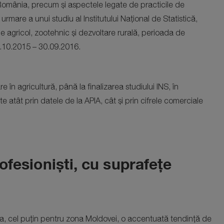
in România, precum și aspectele legate de practicile de
a urmare a unui studiu al Institutului Național de Statistică,
 agricol, zootehnic și dezvoltare rurală, perioada de
02.10.2015 – 30.09.2016.
are în agricultură, până la finalizarea studiului INS, în
 atât prin datele de la APIA, cât și prin cifrele comerciale
ofesioniști, cu suprafețe
rva, cel puțin pentru zona Moldovei, o accentuată tendință de