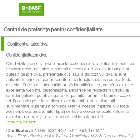
search
menu
Centrul de preferințe pentru confidențialitate
Confidențialitatea dvs.
Confidențialitatea dvs.
Când vizitați orice site web, acesta poate stoca sau prelua informații pe
browserul dvs., mai ales sub formă de cookie-uri. Aceste informații ar
putea fi despre dvs., preferințele dvs. sau la dispozitivul dvs. și sunt
utilizate în principal pentru ca site-ul să funcționeze așa cum este de
așteptat. De obicei, informațiile nu vă identifică direct, dar vă pot oferi o
experiență web mai personalizată. Deoarece vă respectăm dreptul la
confidențialitate, puteți alege să nu permiteți anumite tipuri de cookie-
uri. Faceți clic pe titlurile diverselor categorii pentru informații
suplimentare și pentru a schimba setările noastre implicite. Cu toate
acestea, blocarea anumitor tipuri de fișiere cookie vă poate influența
experiența pe site și serviciile pe care vi le putem oferi.
Protecția datelor
ID utilizator:
f510648f-5024-44a1-b017-9a583a479811
Acest ID de utilizator va fi utilizat ca identificator unic în timp ce stocați și