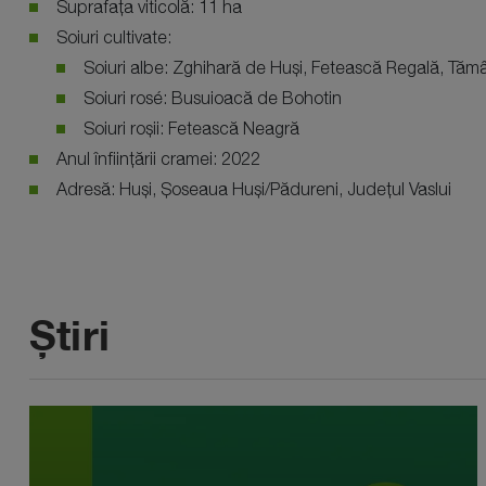
Suprafața viticolă: 11 ha
Soiuri cultivate:
Soiuri albe: Zghihară de Huși, Fetească Regală, T
Soiuri rosé: Busuioacă de Bohotin
Soiuri roșii: Fetească Neagră
Anul înființării cramei: 2022
Adresă: Huși, Șoseaua Huși/Pădureni, Județul Vaslui
Știri