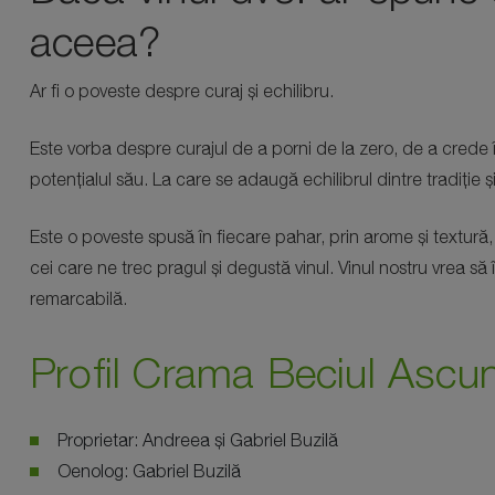
aceea?
Ar fi o poveste despre curaj și echilibru.
Este vorba despre curajul de a porni de la zero, de a crede într
potențialul său. La care se adaugă echilibrul dintre tradiție ș
Este o poveste spusă în fiecare pahar, prin arome și textură, d
cei care ne trec pragul și degustă vinul. Vinul nostru vrea s
remarcabilă.
Profil Crama Beciul Ascu
Proprietar: Andreea și Gabriel Buzilă
Oenolog: Gabriel Buzilă