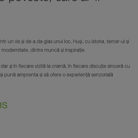
-un vis și de a da glas unui loc, Huși, cu istoria, terroir-ul și
i modernitate, dintre muncă și inspirație.
ar și în fiecare vizită la cramă, în fiecare discuție sinceră cu
ă își pună amprenta și să ofere o experiență senzorială
ns