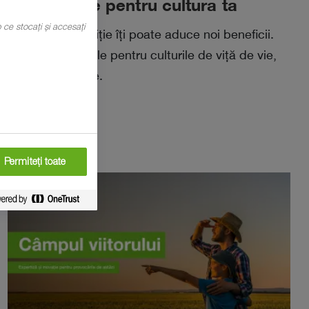
potrivește pentru cultura ta
mp ce stocați și accesați
Fiecare achiziție îți poate aduce noi beneficii.
Oferte speciale pentru culturile de viță de vie,
măr și legume.
Vezi ofertele
Permiteți toate