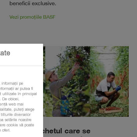
beneficii exclusive.
Vezi promoțiile BASF
tate
 informații pe
formații ar putea fi
 utilizate în principal
 De obicei,
eriență web mai
litate, puteți alege
itlurile diverselor
ba setările noastre
șiere cookie vă poate
Alege pachetul care se
 oferi.