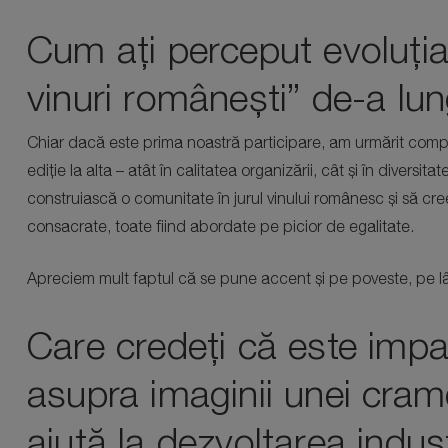
Cum ați perceput evoluția
vinuri românești” de-a lun
Chiar dacă este prima noastră participare, am urmărit compet
ediție la alta – atât în calitatea organizării, cât și în diversi
construiască o comunitate în jurul vinului românesc și să c
consacrate, toate fiind abordate pe picior de egalitate.
Apreciem mult faptul că se pune accent și pe poveste, pe 
Care credeți că este impa
asupra imaginii unei cram
ajută la dezvoltarea indus