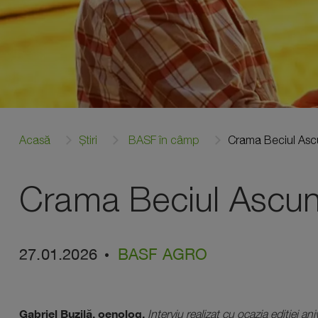
Acasă
Știri
BASF în câmp
Crama Beciul Asc
Crama Beciul Ascu
27.01.2026
BASF AGRO
Gabriel Buzilă, oenolog.
Interviu realizat cu ocazia ediției a