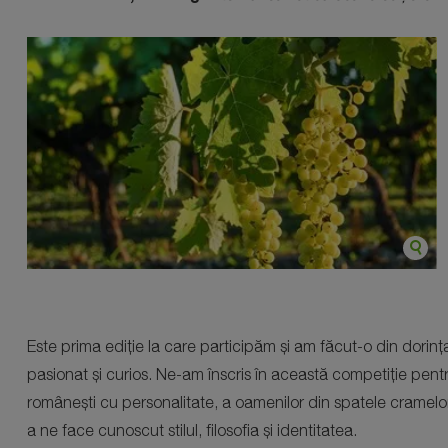
Este prima ediție la care participăm și am făcut-o din dorinț
pasionat și curios. Ne-am înscris în această competiție pentru
românești cu personalitate, a oamenilor din spatele cramelor
a ne face cunoscut stilul, filosofia și identitatea.