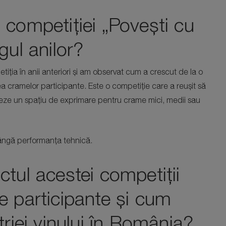
 competiției „Povești cu
gul anilor?
iția în anii anteriori și am observat cum a crescut de la o
tatea cramelor participante. Este o competiție care a reușit să
reeze un spațiu de exprimare pentru crame mici, medii sau
lângă performanța tehnică.
ctul acestei competiții
e participante și cum
triei vinului în România?