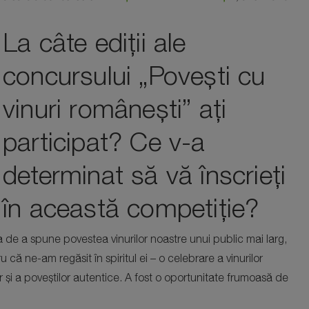
La câte ediții ale
concursului „Povești cu
vinuri românești” ați
participat? Ce v-a
determinat să vă înscrieți
în această competiție?
a de a spune povestea vinurilor noastre unui public mai larg,
 că ne-am regăsit în spiritul ei – o celebrare a vinurilor
 și a poveștilor autentice. A fost o oportunitate frumoasă de