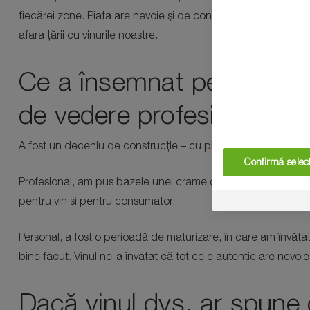
fiecărei zone. Piața are nevoie și de consolidare – parteneriat
afara țării cu vinurile noastre.
Ce a însemnat pentru dvs
de vedere profesional și 
A fost un deceniu de construcție – cu planuri ambițioase, prov
Confirmă selecț
Profesional, am pus bazele unei crame care a pornit din pas
pentru vin și pentru consumator.
Personal, a fost o perioadă de maturizare, în care am învăța
bine făcut. Vinul ne-a învățat că tot ce e autentic are nevoie
Dacă vinul dvs. ar spune 