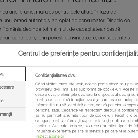
nea unei crame, mai ales pentru cele aflate în faza de
rea unui brand autentic și apropiat de consumator. Dincolo de
ui în România depinde tot mai mult de capacitatea noastră
 vinuri bune, dar și prin povești convingătoare, consecvență și
 plecare pentru a contura un brand de țară în jurul vinului
Centrul de preferințe pentru confidențiali
ările din industria vinului
vs.
Confidențialitatea dvs.
Când vizitați orice site web, acesta poate stoca sau prelua
i și ce ar trebui să
necesare
browserul dvs., mai ales sub formă de cookie-uri. Aceste in
despre dvs., preferințele dvs. sau la dispozitivul dvs. și sunt
pentru ca site-ul să funcționeze așa cum este de așteptat.
le
i?
informațiile nu vă identifică direct, dar vă pot oferi o exp
personalizată. Deoarece vă respectăm dreptul la confidenția
ormanță
să nu permiteți anumite tipuri de cookie-uri. Faceți clic pe t
ologie, creșterea calității, apariția multor crame mici și mijlocii,
categorii pentru informații suplimentare și pentru a schim
implicite. Cu toate acestea, blocarea anumitor tipuri de fi
rile românești. În următorii 10 ani, ar trebui să urmărim
influența experiența pe site și serviciile pe care vi le putem
ia consumatorului, promovarea terroir-ului și a identității
Protecția datelor