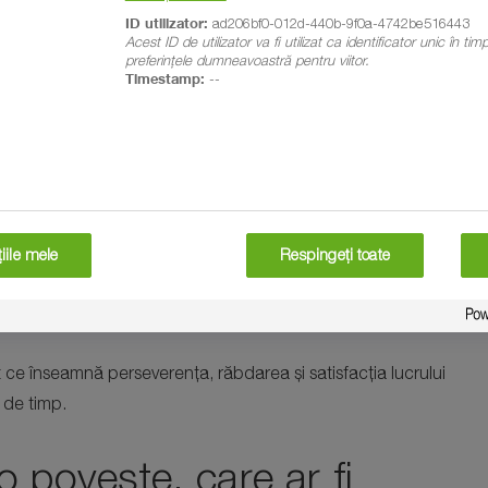
ID utilizator:
ad206bf0-012d-440b-9f0a-4742be516443
e, inițiative comune, dar și de curajul de a ieși mai mult în
Acest ID de utilizator va fi utilizat ca identificator unic în ti
preferințele dumneavoastră pentru viitor.
Timestamp:
--
. acest deceniu din punct
personal?
ocări și lecții.
iile mele
Respingeți toate
iune și se dezvoltă pas cu pas, cu respect pentru natură,
t ce înseamnă perseverența, răbdarea și satisfacția lucrului
 de timp.
o poveste, care ar fi