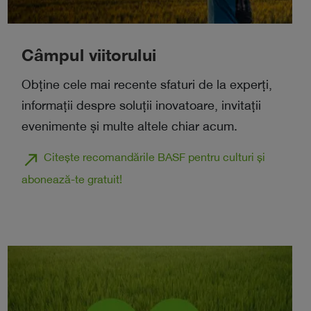
Câmpul viitorului
Obține cele mai recente sfaturi de la experți,
informații despre soluții inovatoare, invitații
evenimente și multe altele chiar acum.
north_east
Citește recomandările BASF pentru culturi și
abonează-te gratuit!