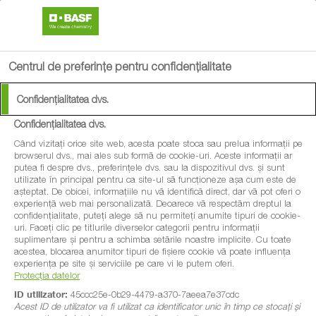
search
menu
Centrul de preferințe pentru confidențialitate
Confidențialitatea dvs.
Confidențialitatea dvs.
Când vizitați orice site web, acesta poate stoca sau prelua informații pe
browserul dvs., mai ales sub formă de cookie-uri. Aceste informații ar
putea fi despre dvs., preferințele dvs. sau la dispozitivul dvs. și sunt
utilizate în principal pentru ca site-ul să funcționeze așa cum este de
așteptat. De obicei, informațiile nu vă identifică direct, dar vă pot oferi o
experiență web mai personalizată. Deoarece vă respectăm dreptul la
confidențialitate, puteți alege să nu permiteți anumite tipuri de cookie-
uri. Faceți clic pe titlurile diverselor categorii pentru informații
suplimentare și pentru a schimba setările noastre implicite. Cu toate
acestea, blocarea anumitor tipuri de fișiere cookie vă poate influența
experiența pe site și serviciile pe care vi le putem oferi.
Protecția datelor
ID utilizator:
45ccc25e-0b29-4479-a370-7aeea7e37cdc
Acest ID de utilizator va fi utilizat ca identificator unic în timp ce stocați și