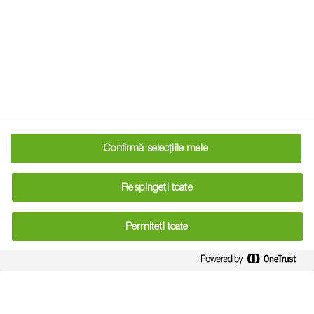
Domnule Dima, cum se compară
agricultura din România cu cea din
Ucraina?
Confirmă selecțiile mele
Sunt multe similarități, dar și multe diferențe. Climatul și
calitatea solului sunt similare, Ucraina fiind totuși în avantaj
Respingeți toate
în ambele cazuri, cu un climat mai umed și o calitate
excepțională a solului pe suprafețe foarte mari, comparativ
Permiteți toate
cu România.
Dar din punct de vedere