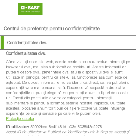
search
menu
Centrul de preferințe pentru confidențialitate
Confidențialitatea dvs.
Confidențialitatea dvs.
Când vizitați orice site web, acesta poate stoca sau prelua informații pe
browserul dvs., mai ales sub formă de cookie-uri. Aceste informații ar
putea fi despre dvs., preferințele dvs. sau la dispozitivul dvs. și sunt
utilizate în principal pentru ca site-ul să funcționeze așa cum este de
așteptat. De obicei, informațiile nu vă identifică direct, dar vă pot oferi o
experiență web mai personalizată. Deoarece vă respectăm dreptul la
confidențialitate, puteți alege să nu permiteți anumite tipuri de cookie-
uri. Faceți clic pe titlurile diverselor categorii pentru informații
suplimentare și pentru a schimba setările noastre implicite. Cu toate
acestea, blocarea anumitor tipuri de fișiere cookie vă poate influența
experiența pe site și serviciile pe care vi le putem oferi.
Protecția datelor
ID utilizator:
52092bed-8e4f-481d-a03e-8038f43d2278
Acest ID de utilizator va fi utilizat ca identificator unic în timp ce stocați și