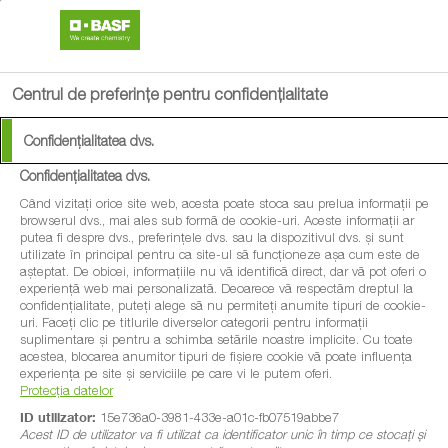
search
menu
Centrul de preferințe pentru confidențialitate
Confidențialitatea dvs.
Confidențialitatea dvs.
Când vizitați orice site web, acesta poate stoca sau prelua informații pe
browserul dvs., mai ales sub formă de cookie-uri. Aceste informații ar
putea fi despre dvs., preferințele dvs. sau la dispozitivul dvs. și sunt
utilizate în principal pentru ca site-ul să funcționeze așa cum este de
așteptat. De obicei, informațiile nu vă identifică direct, dar vă pot oferi o
experiență web mai personalizată. Deoarece vă respectăm dreptul la
confidențialitate, puteți alege să nu permiteți anumite tipuri de cookie-
uri. Faceți clic pe titlurile diverselor categorii pentru informații
suplimentare și pentru a schimba setările noastre implicite. Cu toate
acestea, blocarea anumitor tipuri de fișiere cookie vă poate influența
experiența pe site și serviciile pe care vi le putem oferi.
Protecția datelor
ID utilizator:
15e736a0-3981-433e-a01c-fb07519abbe7
Acest ID de utilizator va fi utilizat ca identificator unic în timp ce stocați și