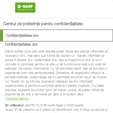
search
menu
Centrul de preferințe pentru confidențialitate
Confidențialitatea dvs.
Confidențialitatea dvs.
Când vizitați orice site web, acesta poate stoca sau prelua informații pe
browserul dvs., mai ales sub formă de cookie-uri. Aceste informații ar
putea fi despre dvs., preferințele dvs. sau la dispozitivul dvs. și sunt
utilizate în principal pentru ca site-ul să funcționeze așa cum este de
așteptat. De obicei, informațiile nu vă identifică direct, dar vă pot oferi o
experiență web mai personalizată. Deoarece vă respectăm dreptul la
confidențialitate, puteți alege să nu permiteți anumite tipuri de cookie-
uri. Faceți clic pe titlurile diverselor categorii pentru informații
suplimentare și pentru a schimba setările noastre implicite. Cu toate
acestea, blocarea anumitor tipuri de fișiere cookie vă poate influența
experiența pe site și serviciile pe care vi le putem oferi.
Protecția datelor
ID utilizator:
a8d76772-91f8-4c48-8aa6-c703cf1ce462
Acest ID de utilizator va fi utilizat ca identificator unic în timp ce stocați și