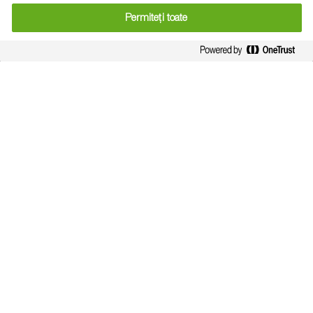
Totodată, membrii organizației au propus și câteva direcții
Permiteți toate
principale de dezvoltare și activitate, dar și pentru
semnalarea eventualelor zone de interes pentru
dezvoltarea sectorului viti-vinicol din România.
Ing Robert-Ionuț Băicoianu, Specialty Crops Sales
Manager BASF