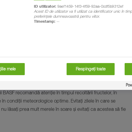
ID utilizator:
9aef1459-14f3-4f59-92aa-0cdf5b9312ef
Acest ID de utilizator va fi utilizat ca identificator unic în ti
preferințele dumneavoastră pentru viitor.
Timestamp:
--
iile mele
Respingeți toate
i BASF recomandă atenție în timpul recoltării fructelor, în
în condiții meteorologice optime. Evitați zilele în care se
 nu lăsați prea mult merele în soare și evitați ca acestea să fie