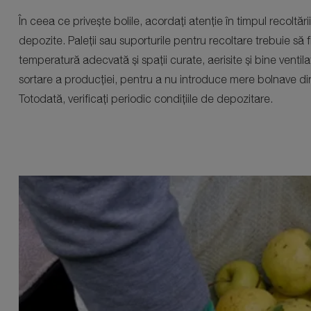
În ceea ce privește bolile, acordați atenție în timpul recoltăr
depozite. Paleții sau suporturile pentru recoltare trebuie să f
temperatură adecvată și spații curate, aerisite și bine ventilat
sortare a producției, pentru a nu introduce mere bolnave d
Totodată, verificați periodic condițiile de depozitare.