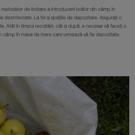
ii metodelor de limitare a introducerii bolilor din câmp în
ie dezinfectate. La fel și spațiile de depozitare. Asigurați o
e. Atât în timpul recoltării, cât și după, e necesar să faceți o
in câmp în masa de mere care urmează să fie depozitate.