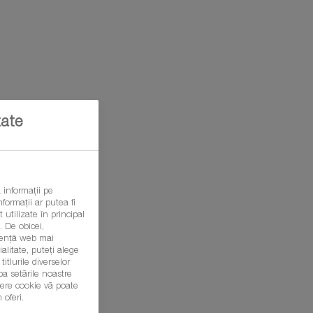
tate
 informații pe
formații ar putea fi
 utilizate în principal
 De obicei,
eriență web mai
litate, puteți alege
itlurile diverselor
ba setările noastre
șiere cookie vă poate
 oferi.