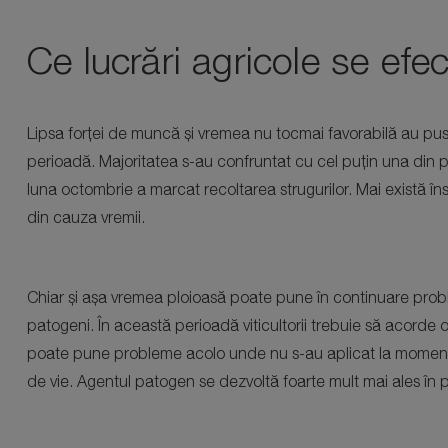
Ce lucrări agricole se efe
Lipsa forței de muncă și vremea nu tocmai favorabilă au pus 
perioadă. Majoritatea s-au confruntat cu cel puțin una din pro
luna octombrie a marcat recoltarea strugurilor. Mai există îns
din cauza vremii.
Chiar și așa vremea ploioasă poate pune în continuare proble
patogeni. În această perioadă viticultorii trebuie să acorde 
poate pune probleme acolo unde nu s-au aplicat la momentul 
de vie. Agentul patogen se dezvoltă foarte mult mai ales în p