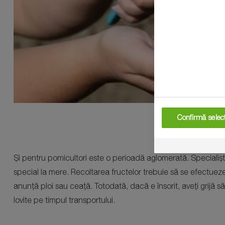
Confirmă selecț
Și pentru pomicultori este o perioadă aglomerată. Specialiști
special la mere. Recoltarea fructelor trebuie să se efectueze 
anunță ploi sau ceață. Totodată, dacă e însorit, aveți grijă să
lovite pe timpul transportului.