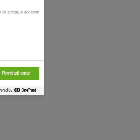
mp ce stocați și accesați
Permiteți toate