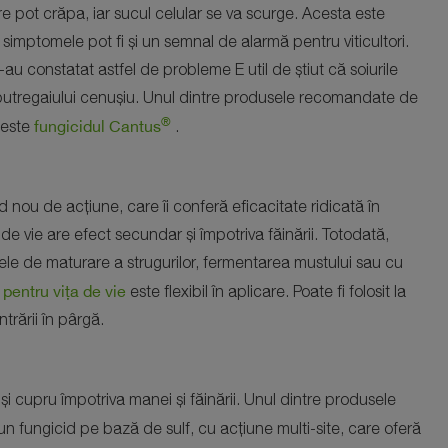
e pot crăpa, iar sucul celular se va scurge. Acesta este
 simptomele pot fi și un semnal de alarmă pentru viticultori.
u constatat astfel de probleme E util de știut că soiurile
 putregaiului cenușiu. Unul dintre produsele recomandate de
®
fungicidul Cantus
 este
.
 nou de acțiune, care îi conferă eficacitate ridicată în
de vie are efect secundar și împotriva făinării. Totodată,
ele de maturare a strugurilor, fermentarea mustului sau cu
pentru vița de vie
este flexibil în aplicare. Poate fi folosit la
ntrării în pârgă.
 și cupru împotriva manei și făinării. Unul dintre produsele
un fungicid pe bază de sulf, cu acțiune multi-site, care oferă