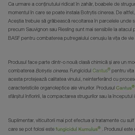
Ca urmare a conținutului ridicat în zahăr, boabele de strugur
momentul în care se poate instala Botrytis cinerea. De altfel,
Aceștia trebuie să grăbească recoltarea în parcelele unde s-a
precum Sauvignon sau Riesling sunt mai sensibile la atacul
BASF pentru combaterea putregaiului cenușiu la vița de vie
Produsul face parte dintr-o nouă clasă chimică și are un mod
®
combaterea
Botrytis cinerea
. Fungicidul
Cantus
pentru vița 
acesta protejează calitatea vinului, neinterferând cu proces
®
Cantus
caracteristicile organoleptice ale vinurilor. Produsul
sfârșitul înfloririi, la compactarea strugurilor sau la începutul i
Suplimentar, viticultorii mai pot efectua și tratamente cu sulf
®
fungicidul Kumulus
care se pot folosi este
. Produsul este 