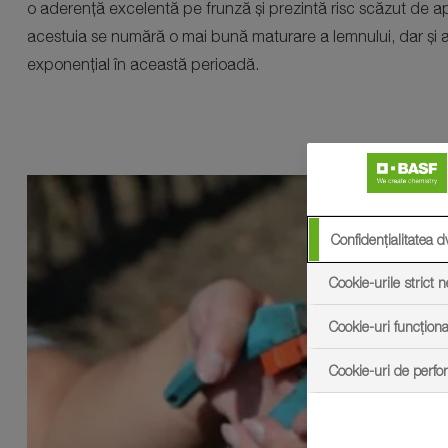
o aderență excelentă pe frunză și prezintă risc scăzut de apari
acestuia se numără o mai bună maturare a lemnului, dar și as
exponențial în această perioadă.
Confidențialitatea d
Cookie-urile strict 
Cookie-uri funcționa
Cookie-uri de perf