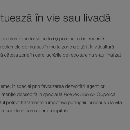
ctuează în vie sau livadă
probleme multor viticultori și pomicultori în această
blemele de mai sus în multe zone ale țării. În viticultură,
ă câteva zone în care lucrările de recoltare nu s-au finalizat
me, în special prin favorizarea dezvoltării agenților
o atenție deosebită în special la
Botrytis cinerea
. Ciuperca
potrivit tratamentele împotriva putregaiului cenușiu la vița
erioadele în care apar precipitații.