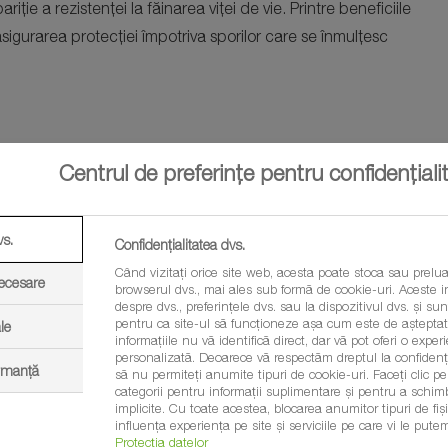
ție a rezistenței la făinarea viței de vie. Printre beneficiile
igurarea protecției împotriva sporilor care se înmulțesc
Centrul de preferințe pentru confidențiali
vs.
Confidențialitatea dvs.
Când vizitați orice site web, acesta poate stoca sau prelua
necesare
browserul dvs., mai ales sub formă de cookie-uri. Aceste in
despre dvs., preferințele dvs. sau la dispozitivul dvs. și sunt
pentru ca site-ul să funcționeze așa cum este de așteptat.
le
informațiile nu vă identifică direct, dar vă pot oferi o exp
personalizată. Deoarece vă respectăm dreptul la confidenția
ormanță
să nu permiteți anumite tipuri de cookie-uri. Faceți clic pe t
categorii pentru informații suplimentare și pentru a schim
implicite. Cu toate acestea, blocarea anumitor tipuri de fi
influența experiența pe site și serviciile pe care vi le putem
Protecția datelor