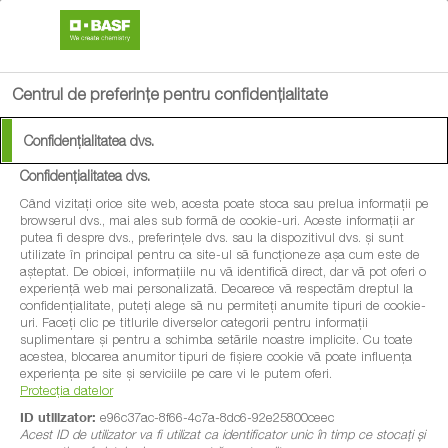
search
menu
Centrul de preferințe pentru confidențialitate
Confidențialitatea dvs.
Confidențialitatea dvs.
Când vizitați orice site web, acesta poate stoca sau prelua informații pe
browserul dvs., mai ales sub formă de cookie-uri. Aceste informații ar
putea fi despre dvs., preferințele dvs. sau la dispozitivul dvs. și sunt
utilizate în principal pentru ca site-ul să funcționeze așa cum este de
așteptat. De obicei, informațiile nu vă identifică direct, dar vă pot oferi o
experiență web mai personalizată. Deoarece vă respectăm dreptul la
confidențialitate, puteți alege să nu permiteți anumite tipuri de cookie-
uri. Faceți clic pe titlurile diverselor categorii pentru informații
suplimentare și pentru a schimba setările noastre implicite. Cu toate
acestea, blocarea anumitor tipuri de fișiere cookie vă poate influența
experiența pe site și serviciile pe care vi le putem oferi.
Protecția datelor
ID utilizator:
e96c37ac-8f66-4c7a-8dc6-92e25800ceec
Acest ID de utilizator va fi utilizat ca identificator unic în timp ce stocați și