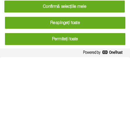
condițiile în care faci producție peste 3 tone de floarea-
Confirmă selecțiile mele
soarelui la hectar, poți spune că este un sistem foarte
eficient. Mai ales că e vorba de o singură lucrare, o singură
Respingeți toate
trecere. Nemaifiind nevoie de mai multe treceri, de
exemplu cu graminicide, stai liniștit pentru că erbicidul
Permiteți toate
®
Pulsar
Plus rade tot. De aici rezultă și economicitatea
sistemului.
Eu știu că totul e condiționat de producție. Ca să ai profit la
floarea-soarelui trebuie să obții peste 2,5 tone la hectar.
Dar când adaugi și economia la consumul de motorină,
timpul câștigat, reducerea tasării solului și faptul că nu mai
trebuie să dai banii pe graminicide, atunci poți spune că
®
sistemul Clearfield
Plus este foarte eficient. Pentru că,
adunate, toate aceste lucruri dau rentabilitate și eficiență
sporită.