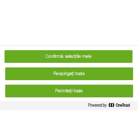
România are un nou soi performant
de cartof
Compania BASF a fost de asemenea prezentă și la
această ediție a simpozionului dedicat culturii de cartof.
Reprezentanții BASF au fost felicitați public de
Confirmă selecțiile mele
președintele Federației Naționale a Cultivatorilor de Cartof
din România, domnul inginer dr. Gheorghe Botoman.
Respingeți toate
Președintele FNCR a remarcat în special modul de
organizare a lotului demonstrativ BASF, dar și standul
Permiteți toate
expozițional al companiei. Tehnologia recomandată de
BASF pentru cultura cartofului a fost aplicată în lotul
erbicide
demonstrativ, unde plantele au fost tratate cu
®
®
cartofi
Stomp
Aqua
precum
Frontier
Forte
sau
,
fungicide cartofi
insecticid pentru
(Acrobat® MZ 69 WG) și
cartofi
Fastac® Active.