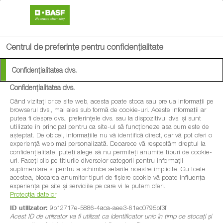
search
menu
Centrul de preferințe pentru confidențialitate
Confidențialitatea dvs.
Confidențialitatea dvs.
Când vizitați orice site web, acesta poate stoca sau prelua informații pe
browserul dvs., mai ales sub formă de cookie-uri. Aceste informații ar
putea fi despre dvs., preferințele dvs. sau la dispozitivul dvs. și sunt
utilizate în principal pentru ca site-ul să funcționeze așa cum este de
așteptat. De obicei, informațiile nu vă identifică direct, dar vă pot oferi o
experiență web mai personalizată. Deoarece vă respectăm dreptul la
confidențialitate, puteți alege să nu permiteți anumite tipuri de cookie-
uri. Faceți clic pe titlurile diverselor categorii pentru informații
suplimentare și pentru a schimba setările noastre implicite. Cu toate
acestea, blocarea anumitor tipuri de fișiere cookie vă poate influența
experiența pe site și serviciile pe care vi le putem oferi.
Protecția datelor
ID utilizator:
9b12717e-5886-4aca-aee3-61ec0795bf3f
Acest ID de utilizator va fi utilizat ca identificator unic în timp ce stocați și