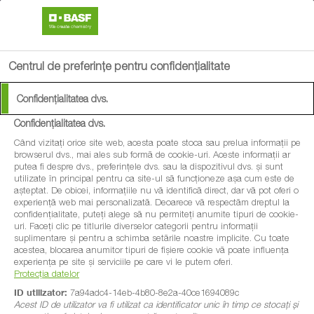
search
menu
Centrul de preferințe pentru confidențialitate
Confidențialitatea dvs.
Confidențialitatea dvs.
Când vizitați orice site web, acesta poate stoca sau prelua informații pe
browserul dvs., mai ales sub formă de cookie-uri. Aceste informații ar
putea fi despre dvs., preferințele dvs. sau la dispozitivul dvs. și sunt
utilizate în principal pentru ca site-ul să funcționeze așa cum este de
așteptat. De obicei, informațiile nu vă identifică direct, dar vă pot oferi o
experiență web mai personalizată. Deoarece vă respectăm dreptul la
confidențialitate, puteți alege să nu permiteți anumite tipuri de cookie-
uri. Faceți clic pe titlurile diverselor categorii pentru informații
suplimentare și pentru a schimba setările noastre implicite. Cu toate
acestea, blocarea anumitor tipuri de fișiere cookie vă poate influența
experiența pe site și serviciile pe care vi le putem oferi.
Protecția datelor
ID utilizator:
7a94adc4-14eb-4b80-8e2a-40ce1694089c
Acest ID de utilizator va fi utilizat ca identificator unic în timp ce stocați și