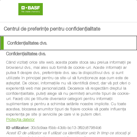
search
menu
Centrul de preferințe pentru confidențialitate
Confidențialitatea dvs.
Confidențialitatea dvs.
Când vizitați orice site web, acesta poate stoca sau prelua informații pe
browserul dvs., mai ales sub formă de cookie-uri. Aceste informații ar
putea fi despre dvs., preferințele dvs. sau la dispozitivul dvs. și sunt
utilizate în principal pentru ca site-ul să funcționeze așa cum este de
așteptat. De obicei, informațiile nu vă identifică direct, dar vă pot oferi o
experiență web mai personalizată. Deoarece vă respectăm dreptul la
confidențialitate, puteți alege să nu permiteți anumite tipuri de cookie-
uri. Faceți clic pe titlurile diverselor categorii pentru informații
suplimentare și pentru a schimba setările noastre implicite. Cu toate
acestea, blocarea anumitor tipuri de fișiere cookie vă poate influența
experiența pe site și serviciile pe care vi le putem oferi.
Protecția datelor
ID utilizator:
30c5c9aa-f5bb-43db-bc13-3f92c87984b6
Acest ID de utilizator va fi utilizat ca identificator unic în timp ce stocați și