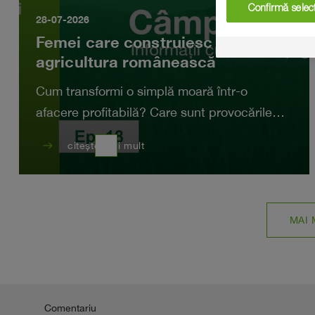
Confirmă selecț
28-07-2026
Femei care construiesc în
agricultura românească
Cum transformi o simplă moară într-o
afacere profitabilă? Care sunt provocările
unei femei în agricultură?
east
citește mai mult
MAI 
Comentariu