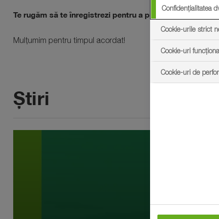
Confidențialitatea d
Te rugăm să te înregistrezi pentru a putea participa la e
Cookie-urile strict 
Mulțumim pentru timpul acordat!
Cookie-uri funcționa
Cookie-uri de perf
Știri