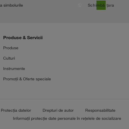
public
la simbolurile
Schimbă țara
Produse & Servicii
Produse
Culturi
Instrumente
Promoții & Oferte speciale
Protecția datelor
Drepturi de autor
Responsabilitate
Informații protecție date personale în rețelele de socializare