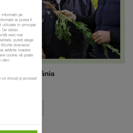
 informații pe
formații ar putea fi
 utilizate în principal
 De obicei,
eriență web mai
litate, puteți alege
itlurile diverselor
ba setările noastre
șiere cookie vă poate
 oferi.
BASF România
mp ce stocați și accesați
Echipa Agro
CONTACT