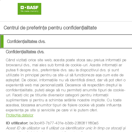
search
menu
Centrul de preferințe pentru confidențialitate
Confidențialitatea dvs.
Confidențialitatea dvs.
Când vizitați orice site web, acesta poate stoca sau prelua informații pe
browserul dvs., mai ales sub formă de cookie-uri. Aceste informații ar
putea fi despre dvs., preferințele dvs. sau la dispozitivul dvs. și sunt
utilizate în principal pentru ca site-ul să funcționeze așa cum este de
așteptat. De obicei, informațiile nu vă identifică direct, dar vă pot oferi o
experiență web mai personalizată. Deoarece vă respectăm dreptul la
confidențialitate, puteți alege să nu permiteți anumite tipuri de cookie-
uri. Faceți clic pe titlurile diverselor categorii pentru informații
suplimentare și pentru a schimba setările noastre implicite. Cu toate
acestea, blocarea anumitor tipuri de fișiere cookie vă poate influența
experiența pe site și serviciile pe care vi le putem oferi.
Protecția datelor
ID utilizator:
be3cc4f3-7b77-431e-b3db-2380811f80a5
Acest ID de utilizator va fi utilizat ca identificator unic în timp ce stocați și