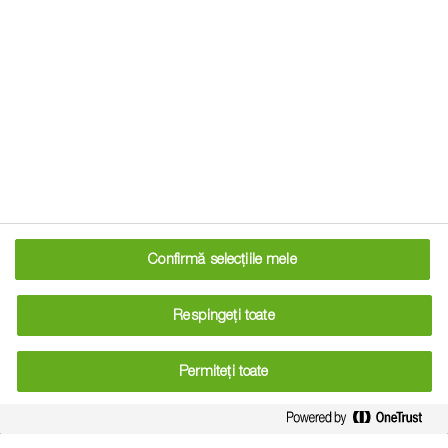
mai mică pentru semințele de rapiță. În aceste condiții,
fermierii riscă să primească prețuri mai mici pentru
producția lor, mai ales într-un an în care condițiile meteo
favorabile anunță recolte bune.
Perioadă critică pentru fermieri
Măsurile anunțate sunt valabile pentru aproximativ șase
luni, exact perioada în care are loc recoltarea rapiței.
Confirmă selecțiile mele
Această coincidență creează o presiune suplimentară
asupra fermierilor, deoarece oferta ar putea fi mare, dar
Respingeți toate
cererea în scădere. În prezent, prețurile pentru recolta din
2026 se situau în jurul valorii de 2.360 lei/tonă în sudul țării,
Permiteți toate
însă evoluția viitoare este incertă.
Pe piața europeană, prețul rapiței MATIF a ajuns la 492