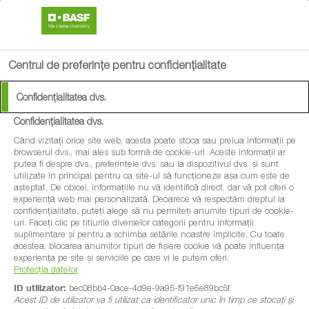
search
menu
Centrul de preferințe pentru confidențialitate
Confidențialitatea dvs.
Confidențialitatea dvs.
Când vizitați orice site web, acesta poate stoca sau prelua informații pe
browserul dvs., mai ales sub formă de cookie-uri. Aceste informații ar
putea fi despre dvs., preferințele dvs. sau la dispozitivul dvs. și sunt
utilizate în principal pentru ca site-ul să funcționeze așa cum este de
așteptat. De obicei, informațiile nu vă identifică direct, dar vă pot oferi o
experiență web mai personalizată. Deoarece vă respectăm dreptul la
confidențialitate, puteți alege să nu permiteți anumite tipuri de cookie-
uri. Faceți clic pe titlurile diverselor categorii pentru informații
suplimentare și pentru a schimba setările noastre implicite. Cu toate
acestea, blocarea anumitor tipuri de fișiere cookie vă poate influența
experiența pe site și serviciile pe care vi le putem oferi.
Protecția datelor
ID utilizator:
bec08bb4-0ace-4d9e-9a95-f91e6e89bc5f
Acest ID de utilizator va fi utilizat ca identificator unic în timp ce stocați și