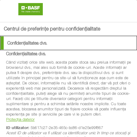
search
menu
Centrul de preferințe pentru confidențialitate
Confidențialitatea dvs.
Confidențialitatea dvs.
Când vizitați orice site web, acesta poate stoca sau prelua informații pe
browserul dvs., mai ales sub formă de cookie-uri. Aceste informații ar
putea fi despre dvs., preferințele dvs. sau la dispozitivul dvs. și sunt
utilizate în principal pentru ca site-ul să funcționeze așa cum este de
așteptat. De obicei, informațiile nu vă identifică direct, dar vă pot oferi o
experiență web mai personalizată. Deoarece vă respectăm dreptul la
confidențialitate, puteți alege să nu permiteți anumite tipuri de cookie-
uri. Faceți clic pe titlurile diverselor categorii pentru informații
suplimentare și pentru a schimba setările noastre implicite. Cu toate
acestea, blocarea anumitor tipuri de fișiere cookie vă poate influența
experiența pe site și serviciile pe care vi le putem oferi.
Protecția datelor
ID utilizator:
5b617c27-2e35-465c-bc86-d1e25e99f867
Acest ID de utilizator va fi utilizat ca identificator unic în timp ce stocați și