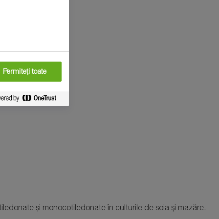
Permiteți toate
edonate și monocotiledonate în culturile de soia și mazăre.