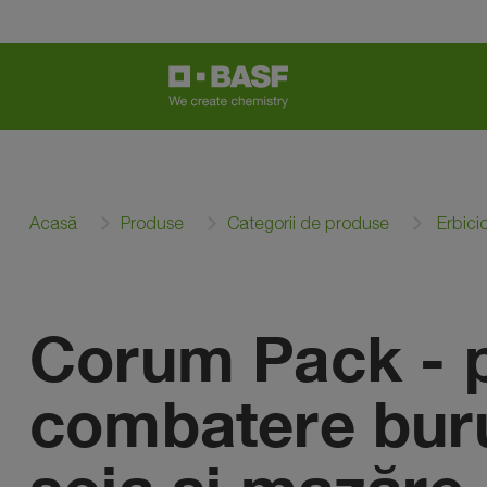
Acasă
Produse
Categorii de produse
Erbici
Corum Pack - 
combatere buru