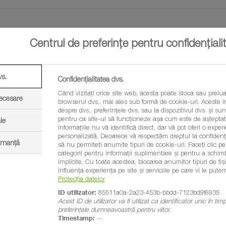
Centrul de preferințe pentru confidențiali
rum Pack
vs.
Confidențialitatea dvs.
 g/l Imazamox, 480 g/l Bentazon, Adjuvant
Când vizitați orice site web, acesta poate stoca sau prelua
necesare
browserul dvs., mai ales sub formă de cookie-uri. Aceste in
despre dvs., preferințele dvs. sau la dispozitivul dvs. și sunt
pentru ca site-ul să funcționeze așa cum este de așteptat.
le
informațiile nu vă identifică direct, dar vă pot oferi o exp
personalizată. Deoarece vă respectăm dreptul la confidenția
ormanță
să nu permiteți anumite tipuri de cookie-uri. Faceți clic pe t
categorii pentru informații suplimentare și pentru a schim
implicite. Cu toate acestea, blocarea anumitor tipuri de fi
uă substanțe active, imazamox și bentazon, îmbunătățită prin ac
influența experiența pe site și serviciile pe care vi le putem
Protecția datelor
ienilor și managementul rezistenței la culturile de soia și mazăre.
ID utilizator:
85511a0a-2a23-453b-bbdd-7123bd9f6935
Acest ID de utilizator va fi utilizat ca identificator unic în ti
preferințele dumneavoastră pentru viitor.
Timestamp:
--