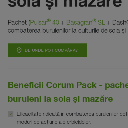
soia și mazăre
®
®
Pachet (
Pulsar
40
+
Basagran
SL
+ Dash®
combaterea buruienilor la culturile de soia ș
location_on
DE UNDE POT CUMPĂRA?
Beneficii Corum Pack - pach
buruieni la soia și mazăre
Eficacitate ridicată în combaterea buruienilor d
moduri de acțiune ale erbicidelor.