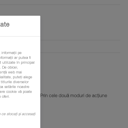
tate
 informații pe
formații ar putea fi
 utilizate în principal
 De obicei,
eriență web mai
litate, puteți alege
itlurile diverselor
ba setările noastre
șiere cookie vă poate
țiunea adjuvantului. Prin cele două moduri de acțiune
 oferi.
mp ce stocați și accesați