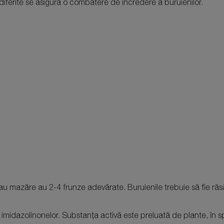
iferite se asigură o combatere de încredere a buruienilor.
u mazăre au 2-4 frunze adevărate. Buruienile trebuie să fie răsări
dazolinonelor. Substanța activă este preluată de plante, în specia