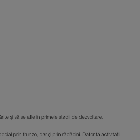
te și să se afle în primele stadii de dezvoltare.
l prin frunze, dar și prin rădăcini. Datorită activității