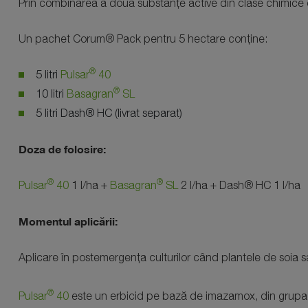
Prin combinarea a două substanțe active din clase chimice d
Un pachet Corum® Pack pentru 5 hectare conține:
®
5 litri
Pulsar
40
®
10 litri
Basagran
SL
5 litri Dash® HC (livrat separat)
Doza de folosire:
®
®
Pulsar
40
1 l/ha +
Basagran
SL
2 l/ha + Dash® HC 1 l/ha
Momentul aplicării:
Aplicare în postemergența culturilor când plantele de soia sa
®
Pulsar
40
este un erbicid pe bază de imazamox, din grupa imi