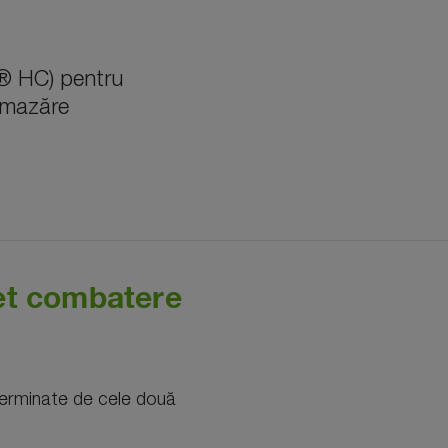
 HC) pentru
i mazăre
et combatere
eterminate de cele două