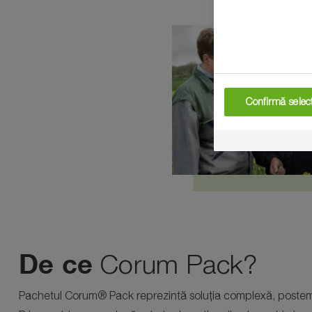
Confirmă selecț
De ce
Corum Pack?
Pachetul Corum® Pack reprezintă soluția complexă, postemer