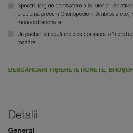
Spectru larg de combatere a buruienilor dicotiledo
problemă precum Chenopodium, Ambrosia etc.) și
monocotiledonate.
Un pachet cu două erbicide consacrate în protecți
mazăre.
DESCĂRCĂRI FIȘIERE (ETICHETE, BROȘURI
Detalii
General