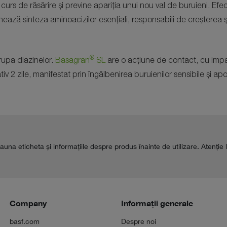
curs de răsărire și previne apariția unui nou val de buruieni. Efect
ează sinteza aminoacizilor esențiali, responsabili de creșterea ș
®
upa diazinelor.
Basagran
SL
are o acțiune de contact, cu impac
tiv 2 zile, manifestat prin îngălbenirea buruienilor sensibile și ap
auna eticheta şi informaţiile despre produs înainte de utilizare. Atenţie 
Company
Informații generale
basf.com
Despre noi