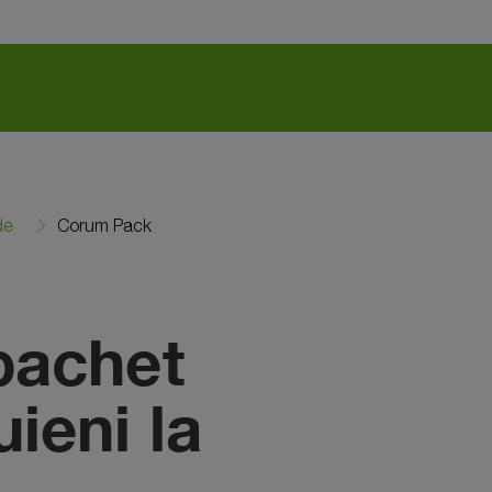
de
Corum Pack
pachet
ieni la