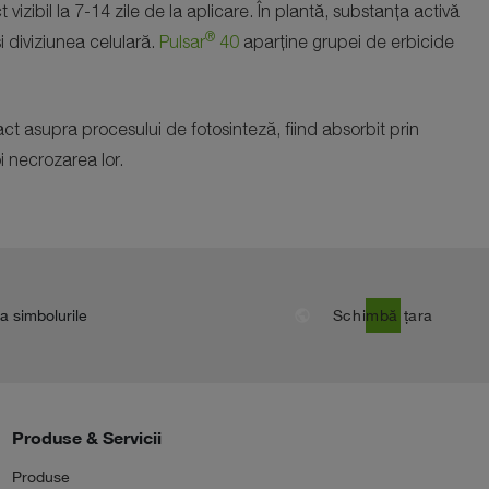
 vizibil la 7-14 zile de la aplicare. În plantă, substanța activă
®
i diviziunea celulară.
Pulsar
40
aparține grupei de erbicide
t asupra procesului de fotosinteză, fiind absorbit prin
oi necrozarea lor.
public
la simbolurile
Schimbă țara
Produse & Servicii
Produse