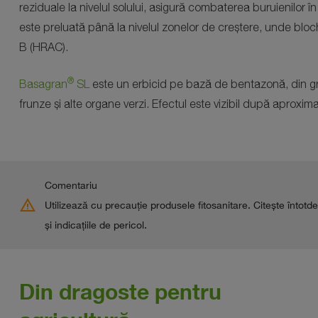
reziduale la nivelul solului, asigură combaterea buruienilor în 
este preluată până la nivelul zonelor de creștere, unde bloch
B (HRAC).
®
Basagran
SL
este un erbicid pe bază de bentazonă, din gr
frunze și alte organe verzi. Efectul este vizibil după aproxima
Comentariu
warning
Utilizează cu precauţie produsele fitosanitare. Citește întotde
şi indicaţiile de pericol.
Din dragoste pentru