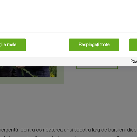
BASF România
Echipa Agro
iile mele
Respingeți toate
CONTACT
gentă, pentru combaterea unui spectru larg de buruieni dicotil