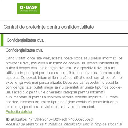
search
menu
Centrul de preferințe pentru confidențialitate
Confidențialitatea dvs.
Confidențialitatea dvs.
InVigor InV1170 -
Când vizitați orice site web, acesta poate stoca sau prelua informații pe
browserul dvs., mai ales sub formă de cookie-uri. Aceste informații ar
putea fi despre dvs., preferințele dvs. sau la dispozitivul dvs. și sunt
semințe hibrid de rapiță
utilizate în principal pentru ca site-ul să funcționeze așa cum este de
așteptat. De obicei, informațiile nu vă identifică direct, dar vă pot oferi o
experiență web mai personalizată. Deoarece vă respectăm dreptul la
Hibrid foarte performant, cu toleranță
confidențialitate, puteți alege să nu permiteți anumite tipuri de cookie-
uri. Faceți clic pe titlurile diverselor categorii pentru informații
ridicată la boli
suplimentare și pentru a schimba setările noastre implicite. Cu toate
acestea, blocarea anumitor tipuri de fișiere cookie vă poate influența
experiența pe site și serviciile pe care vi le putem oferi.
Protecția datelor
ID utilizator:
17ff59f4-2d45-4821-ac67-1d00b2d5b9cf
Acest ID de utilizator va fi utilizat ca identificator unic în timp ce stocați și