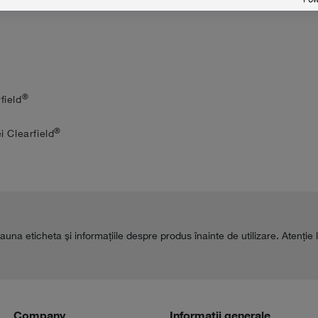
®
field
®
 Clearfield
auna eticheta şi informaţiile despre produs înainte de utilizare. Atenţie 
Company
Informații generale