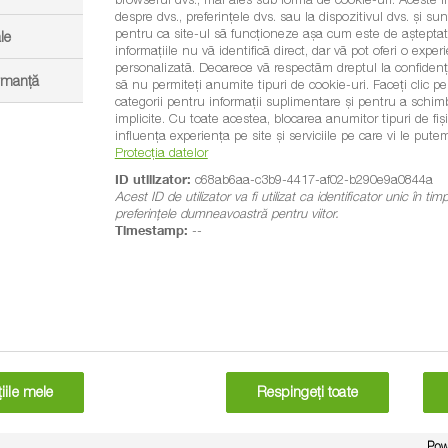
despre dvs., preferințele dvs. sau la dispozitivul dvs. și sunt
pentru ca site-ul să funcționeze așa cum este de așteptat.
le
informațiile nu vă identifică direct, dar vă pot oferi o exp
personalizată. Deoarece vă respectăm dreptul la confidenția
iledonate printr-o singură aplicare.
ormanță
să nu permiteți anumite tipuri de cookie-uri. Faceți clic pe t
categorii pentru informații suplimentare și pentru a schim
implicite. Cu toate acestea, blocarea anumitor tipuri de fi
itate şi sistemul de cultivare.
influența experiența pe site și serviciile pe care vi le putem
Protecția datelor
ID utilizator:
c68ab6aa-c3b9-4417-af02-b290e9a0844a
®
Acest ID de utilizator va fi utilizat ca identificator unic în ti
ravo
:
preferințele dumneavoastră pentru viitor.
Timestamp:
--
de rapiţă
icile, precum cruciferele sau samulastra
aplicării, ci și de independența față de condițiile climatice
id foliar (postemergent). Produsul Cleravo® poate fi utilizat doar
iile mele
Respingeți toate
c.