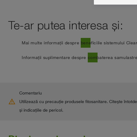
Te-ar putea interesa și:
east
Mai multe informații despre beneficiile sistemului Clear
east
Informații suplimentare despre combaterea samulastrei
Comentariu
warning
Utilizează cu precauţie produsele fitosanitare. Citește întotde
şi indicaţiile de pericol.