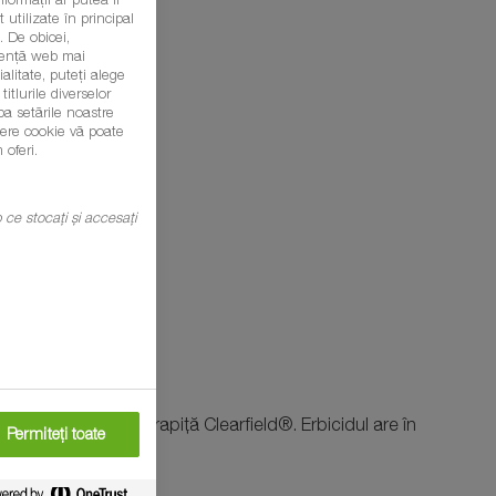
 utilizate în principal
 De obicei,
eriență web mai
litate, puteți alege
itlurile diverselor
ba setările noastre
șiere cookie vă poate
 oferi.
mp ce stocați și accesați
 pentru hibrizii de rapiță Clearfield®. Erbicidul are în
Permiteți toate