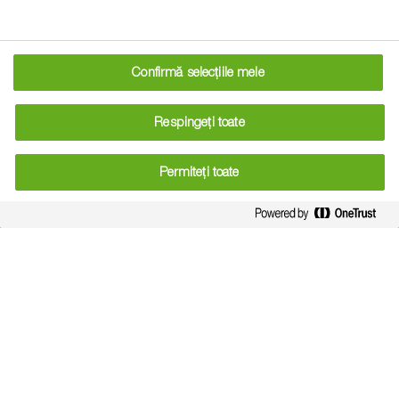
semințe de rapiță InVigor®
,
respectiv InV1266 CL, InVigor®
2066 CL, InVigor®2077 CL,
Confirmă selecțiile mele
InV1170, InVigor® 2040, InV1310,
350 LEI/sac
InVigor® 2060 sau orice
Cantitate
Respingeți toate
combinație a acestora.
Pentru
minimă: 5
claritate, pentru fiecare sac începând
Permiteți toate
saci de
1
cu cantitatea minimă de 5 saci, se va
semințe de
acorda un premiu de 350 lei/sac.
rapiță
Astfel, la achiziția a 6 saci de
InVigor®
semințe de rapiță InV1266 CL,
InVigor
®
2066 CL, InVigor
®
2077
CL, InV1170, InVigor
®
2040,
InV1310 sau InVigor® 2060, un
participant va primi 2.100 Lei.