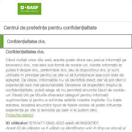
search
menu
Centrul de preferințe pentru confidențialitate
Confidențialitatea dvs.
Confidențialitatea dvs.
Când vizitați orice site web, acesta poate stoca sau prelua informații pe
browserul dvs., mai ales sub formă de cookie-uri. Aceste informații ar
putea fi despre dvs., preferințele dvs. sau la dispozitivul dvs. și sunt
utilizate în principal pentru ca site-ul să funcționeze așa cum este de
așteptat. De obicei, informațiile nu vă identifică direct, dar vă pot oferi o
experiență web mai personalizată. Deoarece vă respectăm dreptul la
confidențialitate, puteți alege să nu permiteți anumite tipuri de cookie-
uri. Faceți clic pe titlurile diverselor categorii pentru informații
suplimentare și pentru a schimba setările noastre implicite. Cu toate
acestea, blocarea anumitor tipuri de fișiere cookie vă poate influența
experiența pe site și serviciile pe care vi le putem oferi.
Protecția datelor
ID utilizator:
f2761e71-09d2-4222-ade6-d618c9301f01
Acest ID de utilizator va fi utilizat ca identificator unic în timp ce stocați și