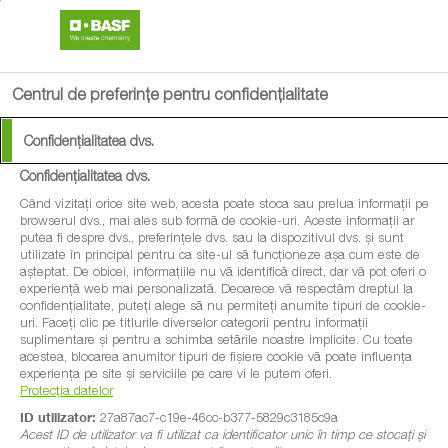
search
menu
Centrul de preferințe pentru confidențialitate
Confidențialitatea dvs.
Confidențialitatea dvs.
Când vizitați orice site web, acesta poate stoca sau prelua informații pe
browserul dvs., mai ales sub formă de cookie-uri. Aceste informații ar
putea fi despre dvs., preferințele dvs. sau la dispozitivul dvs. și sunt
utilizate în principal pentru ca site-ul să funcționeze așa cum este de
așteptat. De obicei, informațiile nu vă identifică direct, dar vă pot oferi o
experiență web mai personalizată. Deoarece vă respectăm dreptul la
confidențialitate, puteți alege să nu permiteți anumite tipuri de cookie-
uri. Faceți clic pe titlurile diverselor categorii pentru informații
suplimentare și pentru a schimba setările noastre implicite. Cu toate
acestea, blocarea anumitor tipuri de fișiere cookie vă poate influența
experiența pe site și serviciile pe care vi le putem oferi.
Protecția datelor
ID utilizator:
27a87ac7-c19e-46cc-b377-5829c3185c9a
Acest ID de utilizator va fi utilizat ca identificator unic în timp ce stocați și