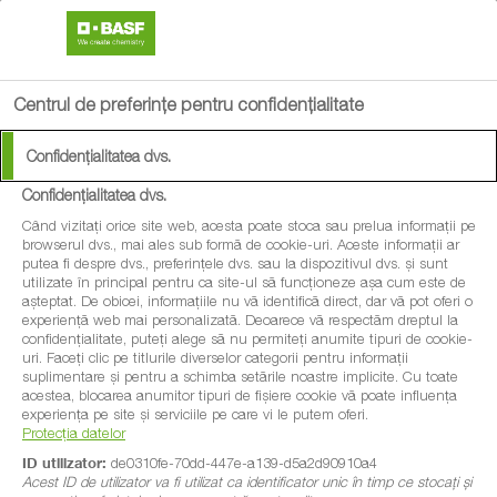
search
menu
Centrul de preferințe pentru confidențialitate
Confidențialitatea dvs.
Confidențialitatea dvs.
Când vizitați orice site web, acesta poate stoca sau prelua informații pe
browserul dvs., mai ales sub formă de cookie-uri. Aceste informații ar
putea fi despre dvs., preferințele dvs. sau la dispozitivul dvs. și sunt
utilizate în principal pentru ca site-ul să funcționeze așa cum este de
așteptat. De obicei, informațiile nu vă identifică direct, dar vă pot oferi o
experiență web mai personalizată. Deoarece vă respectăm dreptul la
confidențialitate, puteți alege să nu permiteți anumite tipuri de cookie-
uri. Faceți clic pe titlurile diverselor categorii pentru informații
suplimentare și pentru a schimba setările noastre implicite. Cu toate
acestea, blocarea anumitor tipuri de fișiere cookie vă poate influența
experiența pe site și serviciile pe care vi le putem oferi.
Protecția datelor
ID utilizator:
de0310fe-70dd-447e-a139-d5a2d90910a4
Acest ID de utilizator va fi utilizat ca identificator unic în timp ce stocați și