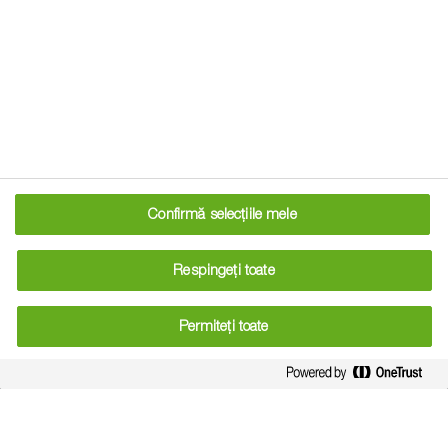
“Îl folosim cu încredere de 3
ani.”
Rezultate foarte bune s-au obținut și când produsul a fost
Cristian
aplicat la intrarea în pârgă. Așa a procedat
Cătănoiu, Director tehnic la Crama Gârboiu, jud.
Confirmă selecțiile mele
Vrancea
. “
CANTUS® aplicăm în perioada de pârgă. Îl folosim
cu încredere de 3 ani. Cu toate că 2019 a fost un an foarte
Respingeți toate
dificil, noi avem o producție foarte bună – și cantitativ, și
calitativ.”
Permiteți toate