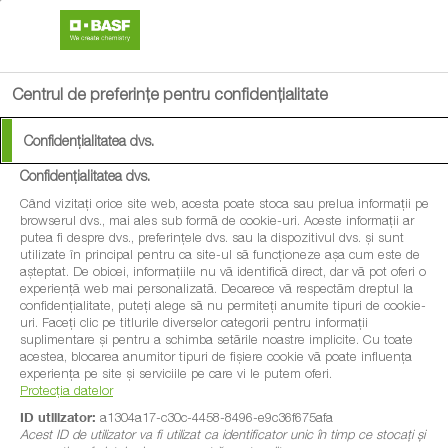
search
menu
Centrul de preferințe pentru confidențialitate
Confidențialitatea dvs.
Confidențialitatea dvs.
Când vizitați orice site web, acesta poate stoca sau prelua informații pe
browserul dvs., mai ales sub formă de cookie-uri. Aceste informații ar
putea fi despre dvs., preferințele dvs. sau la dispozitivul dvs. și sunt
utilizate în principal pentru ca site-ul să funcționeze așa cum este de
așteptat. De obicei, informațiile nu vă identifică direct, dar vă pot oferi o
experiență web mai personalizată. Deoarece vă respectăm dreptul la
confidențialitate, puteți alege să nu permiteți anumite tipuri de cookie-
uri. Faceți clic pe titlurile diverselor categorii pentru informații
suplimentare și pentru a schimba setările noastre implicite. Cu toate
acestea, blocarea anumitor tipuri de fișiere cookie vă poate influența
experiența pe site și serviciile pe care vi le putem oferi.
Protecția datelor
ID utilizator:
a1304a17-c30c-4458-8496-e9c36f675afa
Acest ID de utilizator va fi utilizat ca identificator unic în timp ce stocați și