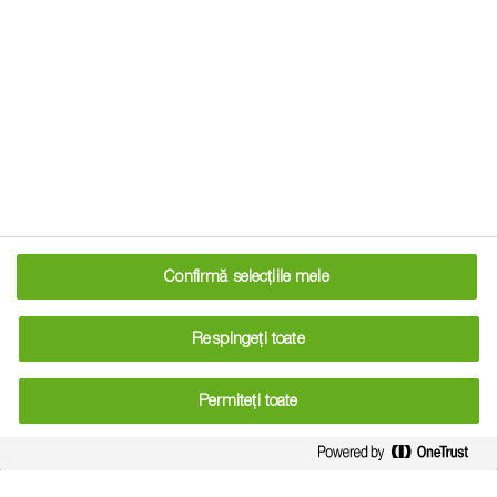
Simpozioanele de iarnă
BASF revin în forță în 2025
Confirmă selecțiile mele
10-12-2024
Respingeți toate
Echipa de specialiști BASF va prezenta noile
tehnologii și soluții pentru protecția plantelor
Permiteți toate
de la BASF în toată țara, începând din 14
ianuarie