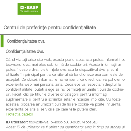
search
menu
Centrul de preferințe pentru confidențialitate
Confidențialitatea dvs.
Confidențialitatea dvs.
Când vizitați orice site web, acesta poate stoca sau prelua informații pe
browserul dvs., mai ales sub formă de cookie-uri. Aceste informații ar
putea fi despre dvs., preferințele dvs. sau la dispozitivul dvs. și sunt
utilizate în principal pentru ca site-ul să funcționeze așa cum este de
așteptat. De obicei, informațiile nu vă identifică direct, dar vă pot oferi o
experiență web mai personalizată. Deoarece vă respectăm dreptul la
confidențialitate, puteți alege să nu permiteți anumite tipuri de cookie-
uri. Faceți clic pe titlurile diverselor categorii pentru informații
suplimentare și pentru a schimba setările noastre implicite. Cu toate
acestea, blocarea anumitor tipuri de fișiere cookie vă poate influența
experiența pe site și serviciile pe care vi le putem oferi.
Protecția datelor
ID utilizator:
fc3428fe-9a1b-4d8c-b363-83b574bde5a6
Acest ID de utilizator va fi utilizat ca identificator unic în timp ce stocați și