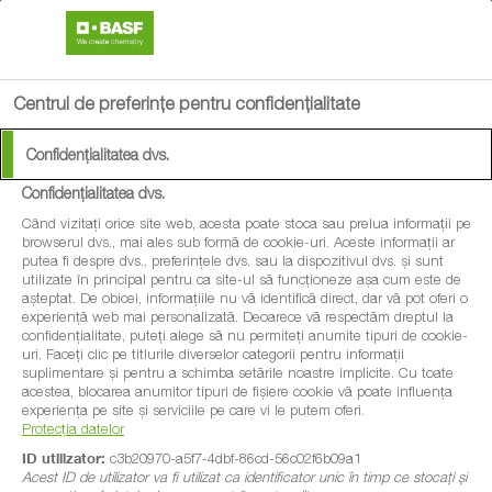
search
menu
Centrul de preferințe pentru confidențialitate
Confidențialitatea dvs.
Confidențialitatea dvs.
Când vizitați orice site web, acesta poate stoca sau prelua informații pe
browserul dvs., mai ales sub formă de cookie-uri. Aceste informații ar
putea fi despre dvs., preferințele dvs. sau la dispozitivul dvs. și sunt
utilizate în principal pentru ca site-ul să funcționeze așa cum este de
așteptat. De obicei, informațiile nu vă identifică direct, dar vă pot oferi o
experiență web mai personalizată. Deoarece vă respectăm dreptul la
confidențialitate, puteți alege să nu permiteți anumite tipuri de cookie-
uri. Faceți clic pe titlurile diverselor categorii pentru informații
suplimentare și pentru a schimba setările noastre implicite. Cu toate
acestea, blocarea anumitor tipuri de fișiere cookie vă poate influența
experiența pe site și serviciile pe care vi le putem oferi.
Protecția datelor
ID utilizator:
c3b20970-a5f7-4dbf-86cd-56c02f6b09a1
Acest ID de utilizator va fi utilizat ca identificator unic în timp ce stocați și