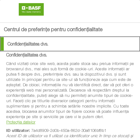
search
menu
Centrul de preferințe pentru confidențialitate
Confidențialitatea dvs.
Confidențialitatea dvs.
Când vizitați orice site web, acesta poate stoca sau prelua informații pe
browserul dvs., mai ales sub formă de cookie-uri. Aceste informații ar
putea fi despre dvs., preferințele dvs. sau la dispozitivul dvs. și sunt
utilizate în principal pentru ca site-ul să funcționeze așa cum este de
așteptat. De obicei, informațiile nu vă identifică direct, dar vă pot oferi o
experiență web mai personalizată. Deoarece vă respectăm dreptul la
confidențialitate, puteți alege să nu permiteți anumite tipuri de cookie-
uri. Faceți clic pe titlurile diverselor categorii pentru informații
suplimentare și pentru a schimba setările noastre implicite. Cu toate
acestea, blocarea anumitor tipuri de fișiere cookie vă poate influența
experiența pe site și serviciile pe care vi le putem oferi.
Protecția datelor
ID utilizator:
7a4d8909-2d0b-450a-862d-30a8106bf8b1
Acest ID de utilizator va fi utilizat ca identificator unic în timp ce stocați și