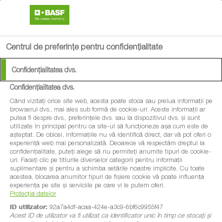
search
menu
Centrul de preferințe pentru confidențialitate
Confidențialitatea dvs.
Confidențialitatea dvs.
Când vizitați orice site web, acesta poate stoca sau prelua informații pe
browserul dvs., mai ales sub formă de cookie-uri. Aceste informații ar
putea fi despre dvs., preferințele dvs. sau la dispozitivul dvs. și sunt
utilizate în principal pentru ca site-ul să funcționeze așa cum este de
așteptat. De obicei, informațiile nu vă identifică direct, dar vă pot oferi o
experiență web mai personalizată. Deoarece vă respectăm dreptul la
confidențialitate, puteți alege să nu permiteți anumite tipuri de cookie-
uri. Faceți clic pe titlurile diverselor categorii pentru informații
suplimentare și pentru a schimba setările noastre implicite. Cu toate
acestea, blocarea anumitor tipuri de fișiere cookie vă poate influența
experiența pe site și serviciile pe care vi le putem oferi.
Protecția datelor
ID utilizator:
92a7a4df-acaa-424e-a3c9-6bf6c9955f47
Acest ID de utilizator va fi utilizat ca identificator unic în timp ce stocați și