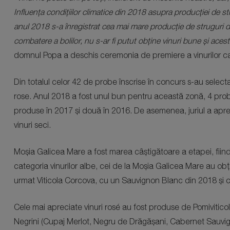
Influența condițiilor climatice din 2018 asupra producției de stru
anul 2018 s-a înregistrat cea mai mare producție de struguri 
combatere a bolilor, nu s-ar fi putut obține vinuri bune și aces
domnul Popa a deschis ceremonia de premiere a vinurilor cali
Din totalul celor 42 de probe înscrise în concurs s-au selectat 
rose. Anul 2018 a fost unul bun pentru această zonă, 4 probe
produse în 2017 și două în 2016. De asemenea, juriul a aprecia
vinuri seci.
Moșia Galicea Mare a fost marea câștigătoare a etapei, fiind
categoria vinurilor albe, cei de la Moșia Galicea Mare au ob
urmat Viticola Corcova, cu un Sauvignon Blanc din 2018 și c
Cele mai apreciate vinuri rosé au fost produse de Pomivitic
Negrini (Cupaj Merlot, Negru de Drăgășani, Cabernet Sauvign