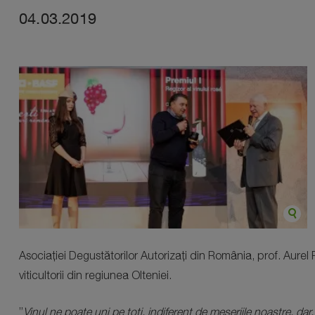
04.03.2019
Asociației Degustătorilor Autorizați din România, prof. Aure
viticultorii din regiunea Olteniei.
”
Vinul ne poate uni pe toți, indiferent de meseriile noastre, dar