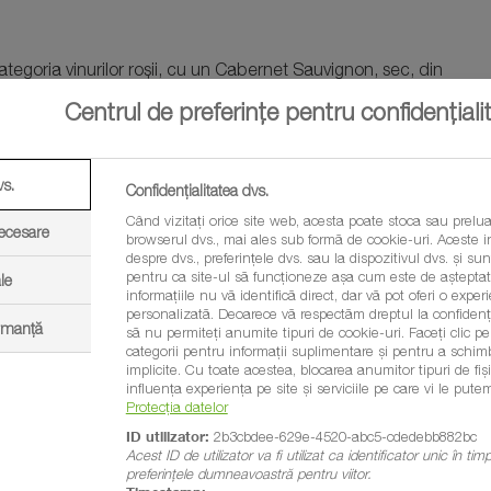
ategoria vinurilor roșii, cu un Cabernet Sauvignon, sec, din
ească Neagră, din 2017 și Vinaltus Almăj, cu un cupaj de
Centrul de preferințe pentru confidențiali
vs.
e 18 vinuri selectate în etapele regionale Moldova și Muntenia -
Confidențialitatea dvs.
știgătorul fiecărei categorii din marea finală va primi un
Când vizitați orice site web, acesta poate stoca sau prelua
necesare
browserul dvs., mai ales sub formă de cookie-uri. Aceste in
despre dvs., preferințele dvs. sau la dispozitivul dvs. și sunt
pentru ca site-ul să funcționeze așa cum este de așteptat.
le
informațiile nu vă identifică direct, dar vă pot oferi o exp
ingură etapă regională, adresată viticultorilor din Banat și
personalizată. Deoarece vă respectăm dreptul la confidenția
ormanță
să nu permiteți anumite tipuri de cookie-uri. Faceți clic pe t
ia se mai pot înscrie în concurs până la data de 5 martie.
categorii pentru informații suplimentare și pentru a schim
download
agina concursului
descărca
. Fișa de înscriere se poate
implicite. Cu toate acestea, blocarea anumitor tipuri de fi
influența experiența pe site și serviciile pe care vi le putem
reprezentant BASF din zona ta
un
.
Protecția datelor
ID utilizator:
2b3cbdee-629e-4520-abc5-cdedebb882bc
Acest ID de utilizator va fi utilizat ca identificator unic în ti
preferințele dumneavoastră pentru viitor.