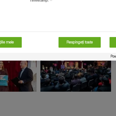
Timestamp:
--
iile mele
Respingeți toate