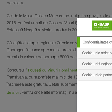
demisec).
Cei de la Moșia Galicea Mare au obținut prima poziție și la c
2016. Au fost urmați de Casa de Vinuri Ștefănești, cu o Fet
Fetească Neagră și Merlot, produs în 2017.
Confidențialitatea d
Câștigătorii etapei regionale Oltenia se vor alătura celorlalt
Dobrogea, în cursa spre marile premii din etapa națională. Câ
Cookie-urile strict 
premiu în valoare de aproape 6000 de euro.
Cookie-uri funcționa
Povești cu Vinuri Românești 2019
Concursul ”
” mai are o s
Cookie-uri de perf
Transilvania, cu suprafețe mai mici de 100 de hectare. Aceșt
p
Înscrierea este gratuită. Detalii suplimentare se pot găsi pe
de aici
. Pentru orice alte informații, nu ezita să contactezi 