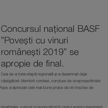
Concursul național BASF
”Povești cu vinuri
românești 2019” se
apropie de final.
Cea de-a treia etapă regională și-a desemnat deja
câștigătorii. Membrii comisiei, conduse de vicepreședintele
l Popa, a apreciat cele mai bune probe de vin înscrise de
, bineînțeles. a reunit și producătorii în cadrul acestui eveniment.