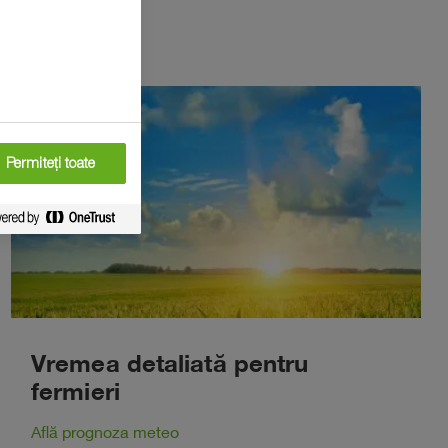
Permiteți toate
Vremea detaliată pentru
fermieri
Află prognoza meteo