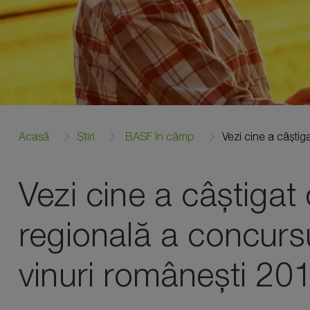
Acasă
Știri
BASF în câmp
Vezi cine a câștig
Vezi cine a câștigat
regională a concursu
vinuri românești 20