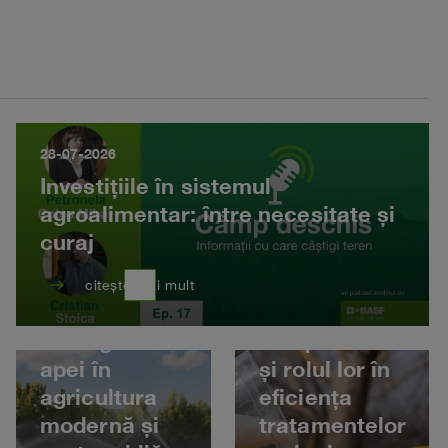
28-07-2026
Investițiile în sistemul
agroalimentar: între necesitate și
03-07-2026
curaj
Formularea
10-07-2026
unui fungicid:
east
citește mai mult
Rolul
elemente
managementului
componente
apei în
și rolul lor în
agricultura
eficiența
modernă și
tratamentelor