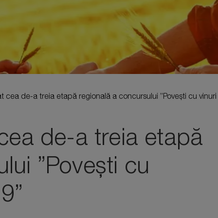
at cea de-a treia etapă regională a concursului ”Povești cu vinur
 cea de-a treia etapă
lui ”Povești cu
19”