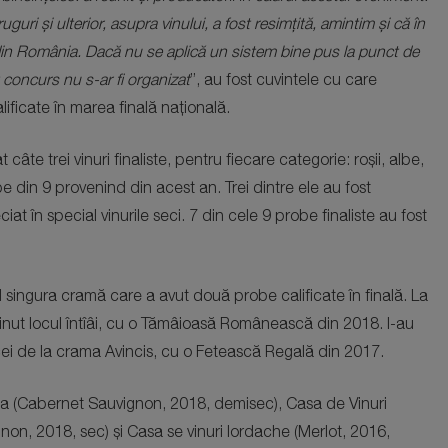
guri și ulterior, asupra vinului, a fost resimțită, amintim și că în
din România. Dacă nu se aplică un sistem bine pus la punct de
t concurs nu s-ar fi organizat
”, au fost cuvintele cu care
ficate în marea finală națională.
câte trei vinuri finaliste, pentru fiecare categorie: roșii, albe,
 din 9 provenind din acest an. Trei dintre ele au fost
t în special vinurile seci. 7 din cele 9 probe finaliste au fost
 singura cramă care a avut două probe calificate în finală. La
ținut locul întîâi, cu o Tămâioasă Românească din 2018. I-au
ei de la crama Avincis, cu o Fetească Regală din 2017.
ola (Cabernet Sauvignon, 2018, demisec), Casa de Vinuri
on, 2018, sec) și Casa se vinuri Iordache (Merlot, 2016,