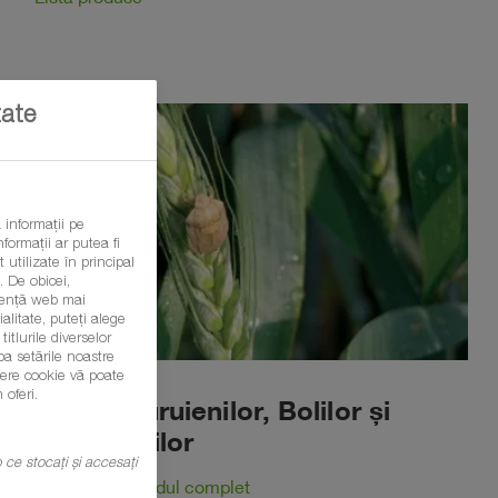
tate
 informații pe
formații ar putea fi
 utilizate în principal
 De obicei,
eriență web mai
litate, puteți alege
itlurile diverselor
ba setările noastre
șiere cookie vă poate
 oferi.
Ghidul Buruienilor, Bolilor și
Dăunătorilor
mp ce stocați și accesați
Accesează Ghidul complet