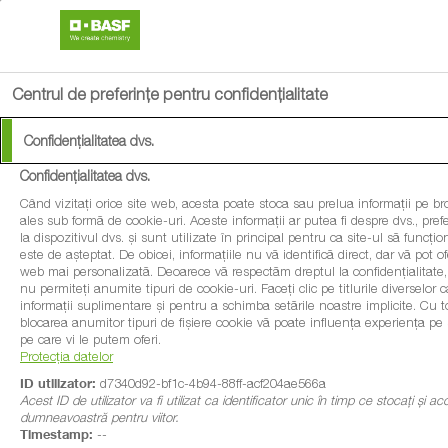
search
menu
Centrul de preferințe pentru confidențialitate
Confidențialitatea dvs.
Confidențialitatea dvs.
Când vizitați orice site web, acesta poate stoca sau prelua informații pe br
ales sub formă de cookie-uri. Aceste informații ar putea fi despre dvs., pref
la dispozitivul dvs. și sunt utilizate în principal pentru ca site-ul să func
este de așteptat. De obicei, informațiile nu vă identifică direct, dar vă pot o
web mai personalizată. Deoarece vă respectăm dreptul la confidențialitate,
nu permiteți anumite tipuri de cookie-uri. Faceți clic pe titlurile diverselor 
informații suplimentare și pentru a schimba setările noastre implicite. Cu t
blocarea anumitor tipuri de fișiere cookie vă poate influența experiența pe si
pe care vi le putem oferi.
Protecția datelor
ID utilizator:
d7340d92-bf1c-4b94-88ff-acf204ae566a
Acest ID de utilizator va fi utilizat ca identificator unic în timp ce stocați și ac
dumneavoastră pentru viitor.
Timestamp:
--