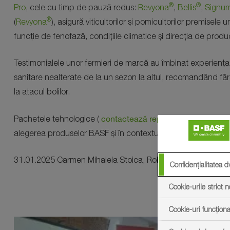
®
®
Pro
, cele cu timp de pauză redus:
Revyona
,
Bellis
,
Signu
®
(
Revyona
), asigură viticultorilor și pomicultorilor premise
funcție de fenofază, condițiile climatice și direcția de produ
Testimonialele unor fermieri de marcă au îmbinat experiența 
sanitare nealterate de la un sezon la altul, recomandând făr
la atacul bolilor.
contactează reprezentanții BASF vân
Pachetele tehnologice (
alegerea produselor BASF și în contextul scăderii costurilor
31.01.2025 Carmen Mihaiela Stoica, Robert Ionuț Băicoianu,
Confidențialitatea d
Cookie-urile strict 
Cookie-uri funcționa