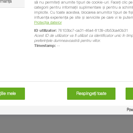
ormanță
să nu permiteți anumite tipuri de cookie-uri. Faceți clic pe t
categorii pentru informații suplimentare și pentru a schim
implicite. Cu toate acestea, blocarea anumitor tipuri de fi
influența experiența pe site și serviciile pe care vi le putem
Protecția datelor
ID utilizator:
76103bc7-ca31-46a4-8139-cfb53ca40b31
Acest ID de utilizator va fi utilizat ca identificator unic în ti
preferințele dumneavoastră pentru viitor.
Timestamp:
--
iile mele
Respingeți toate