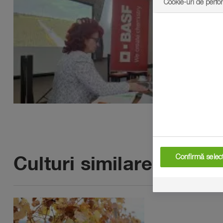
Cookie-uri de perf
Culturi similare
Confirmă selecț