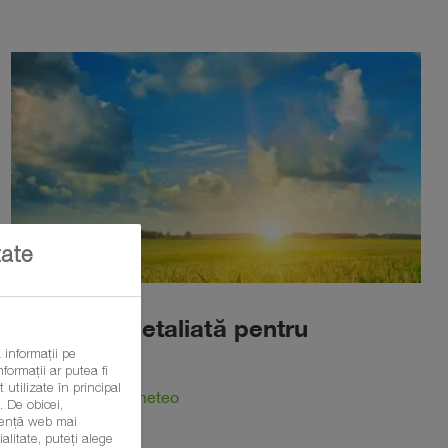
tate
Vremea detaliată pentru
fermieri
 informații pe
formații ar putea fi
 utilizate în principal
Află prognoza meteo
 De obicei,
eriență web mai
litate, puteți alege