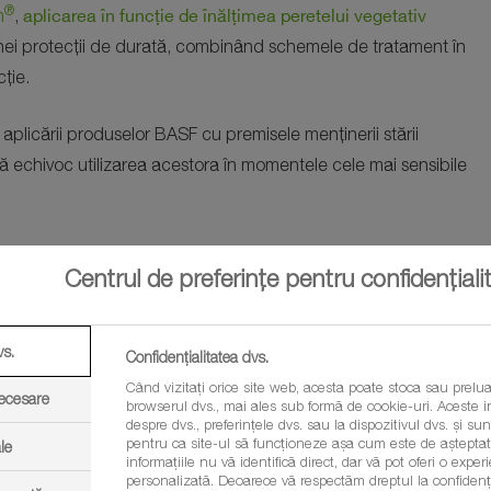
®
aplicarea în funcție de înălțimea peretelui vegetativ
m
,
le unei protecții de durată, combinând schemele de tratament în
cție.
aplicării produselor BASF cu premisele menținerii stării
ă echivoc utilizarea acestora în momentele cele mai sensibile
zări culturi horticole pentru detalii
) vor contribui la
Centrul de preferințe pentru confidențiali
 cu tratamentele pe unitatea de suprafață.
 Florin Gheorghiu
vs.
Confidențialitatea dvs.
Când vizitați orice site web, acesta poate stoca sau prelua
necesare
browserul dvs., mai ales sub formă de cookie-uri. Aceste in
despre dvs., preferințele dvs. sau la dispozitivul dvs. și sunt
pentru ca site-ul să funcționeze așa cum este de așteptat.
le
informațiile nu vă identifică direct, dar vă pot oferi o exp
personalizată. Deoarece vă respectăm dreptul la confidenția