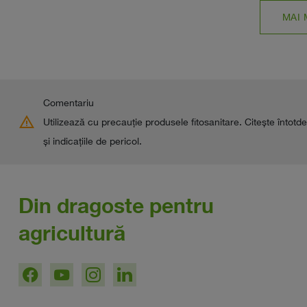
MAI 
Comentariu
warning
Utilizează cu precauţie produsele fitosanitare. Citește întotde
şi indicaţiile de pericol.
Din dragoste pentru
agricultură