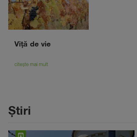
Viță de vie
citește mai mult
Știri
archive