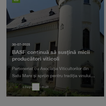
30-07-2025
BASF continuă să susțină micii
producători viticoli
Parteneriat cu Asociația Viticultorilor din
Satu Mare și sprijin pentru tradiția vinului
local
east
citește mai mult