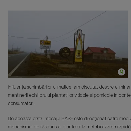
influența schimbărilor climatice, am discutat despre elimin
menținerii echilibrului plantațiilor viticole și pomicole în cont
consumatori.
De această dată, mesajul BASF este direcționat către modul 
mecanismul de răspuns al plantelor la metabolizarea rapidă