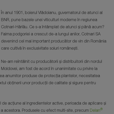
În anul 1901, boierul Vlădoianu, guvernatorul de atunci al
BNR, pune bazele unei viticulturi moderne în regiunea
Cotnari-Hârlău. Ce s-a întâmplat de atunci și până acum?
Faima podgoriei a crescut de-a lungul anilor, Cotnari SA
devenind cel mai important producător de vin din România
care cultivă în exclusivitate soiuri românești.
Ne-am reîntâlnit cu producătorii și distribuitorii din nordul
Moldovei, am fost de acord în unanimitate cu privire la
area anumitor produse de protecția plantelor, necesitatea
extul obținerii unor producții de calitate și sigure pentru
de acțiune al ingredientelor active, perioada de aplicare și
®
 a acestora. Produsele cu efect multi-site, precum
Delan