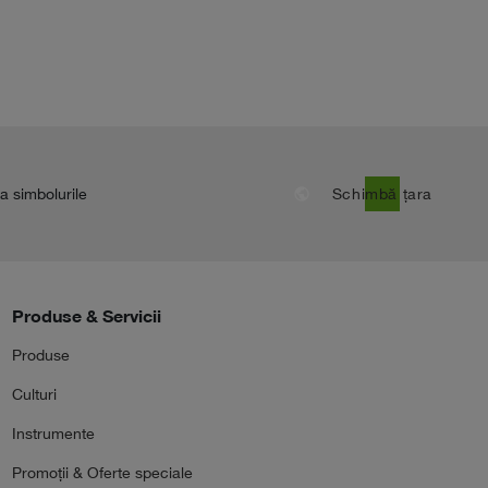
public
la simbolurile
Schimbă țara
Produse & Servicii
Produse
Culturi
Instrumente
Promoții & Oferte speciale