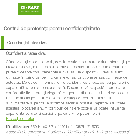
search
menu
Centrul de preferințe pentru confidențialitate
Confidențialitatea dvs.
Confidențialitatea dvs.
Când vizitați orice site web, acesta poate stoca sau prelua informații pe
browserul dvs., mai ales sub formă de cookie-uri. Aceste informații ar
putea fi despre dvs., preferințele dvs. sau la dispozitivul dvs. și sunt
utilizate în principal pentru ca site-ul să funcționeze așa cum este de
așteptat. De obicei, informațiile nu vă identifică direct, dar vă pot oferi o
experiență web mai personalizată. Deoarece vă respectăm dreptul la
confidențialitate, puteți alege să nu permiteți anumite tipuri de cookie-
uri. Faceți clic pe titlurile diverselor categorii pentru informații
suplimentare și pentru a schimba setările noastre implicite. Cu toate
acestea, blocarea anumitor tipuri de fișiere cookie vă poate influența
experiența pe site și serviciile pe care vi le putem oferi.
Protecția datelor
ID utilizator:
330d41c0-6f6e-410f-be4c-0f87bb7d57f0
Acest ID de utilizator va fi utilizat ca identificator unic în timp ce stocați și