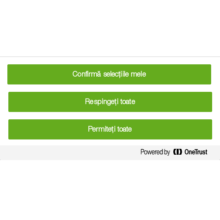
afectate – România, Polonia, Austria, Cehia, Ungaria,
Portugalia și Slovacia – să redistribuie până la 18 miliarde
de euro pentru gestionarea situațiilor cauzate de inundații
și incendii forestiere.
Confirmă selecțiile mele
Președinta Comisiei Europene, Ursula von der Leyen, a
declarat că aceste măsuri oferă un sprijin esențial pentru a
Respingeți toate
ajuta statele membre să repare și să reconstruiască
infrastructura afectată, să furnizeze asistență materială de
Permiteți toate
bază și să sprijine schemelor de reducere a timpului de
muncă. De asemenea, propunerile includ o prefinanțare
suplimentară de 30% și posibilitatea de a finanța până la
100% din măsurile de sprijin fără cofinanțare națională.
Fondurile politicii de coeziune vor fi utilizate pentru a
acoperi un procent de până la 10% din resursele alocate