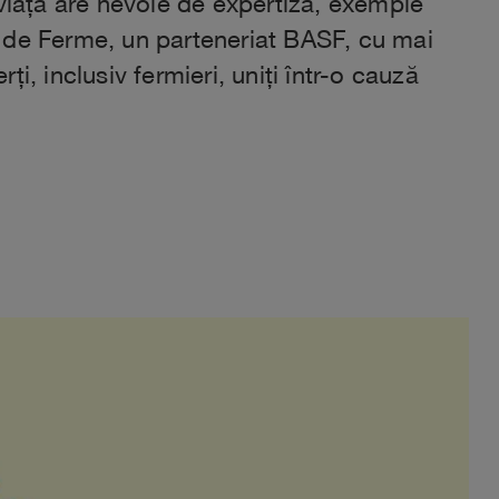
 viață are nevoie de expertiză, exemple
a de Ferme, un parteneriat BASF, cu mai
, inclusiv fermieri, uniți într-o cauză