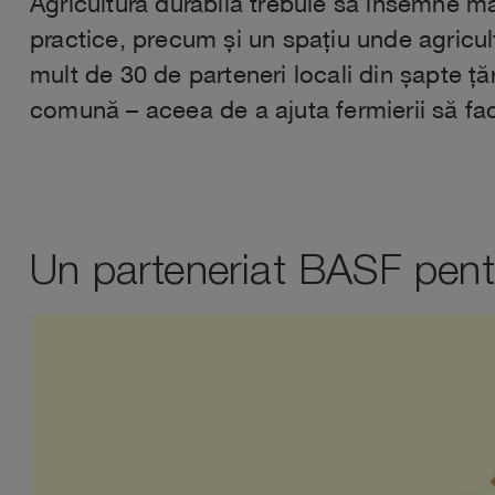
Agricultura durabilă trebuie să însemne ma
practice, precum și un spațiu unde agricu
mult de 30 de parteneri locali din șapte ță
comună – aceea de a ajuta fermierii să fac
Un parteneriat BASF pentr