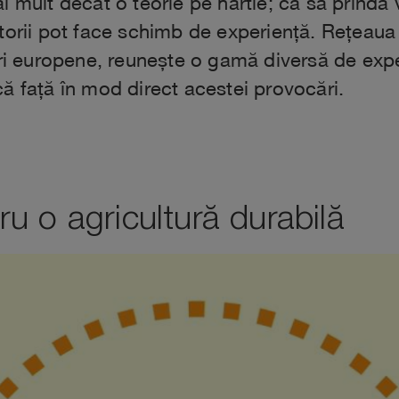
i mult decât o teorie pe hârtie; ca să prindă
ltorii pot face schimb de experiență. Rețeau
ri europene, reunește o gamă diversă de experți
ă față în mod direct acestei provocări.
u o agricultură durabilă