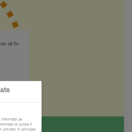
le să fie
tate
 informații pe
formații ar putea fi
 utilizate în principal