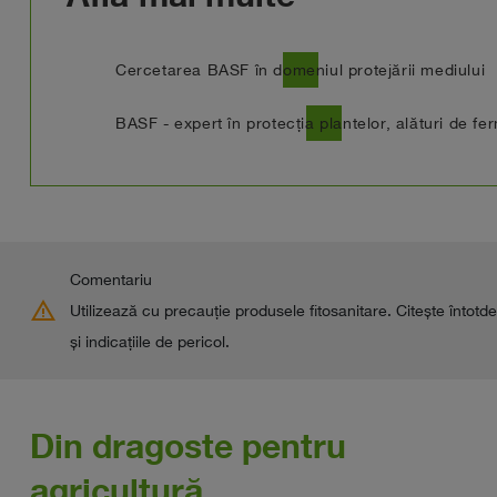
north_east
Cercetarea BASF în domeniul protejării mediului
east
BASF - expert în protecția plantelor, alături de fer
Comentariu
warning
Utilizează cu precauţie produsele fitosanitare. Citește întotde
şi indicaţiile de pericol.
Din dragoste pentru
agricultură