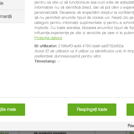
pentru ca site-ul să funcționeze așa cum este de așteptat.
le
informațiile nu vă identifică direct, dar vă pot oferi o exp
personalizată. Deoarece vă respectăm dreptul la confidenția
ormanță
să nu permiteți anumite tipuri de cookie-uri. Faceți clic pe t
categorii pentru informații suplimentare și pentru a schim
implicite. Cu toate acestea, blocarea anumitor tipuri de fi
influența experiența pe site și serviciile pe care vi le putem
Protecția datelor
ID utilizator:
2196eff3-acfd-4795-bdaf-ca5f752ef02a
Acest ID de utilizator va fi utilizat ca identificator unic în ti
preferințele dumneavoastră pentru viitor.
Timestamp:
--
ă. BASF a inițiat, împreună cu partenerii săi rețeaua de ferme p
re: Șase idei pentru ferma 
iile mele
Respingeți toate