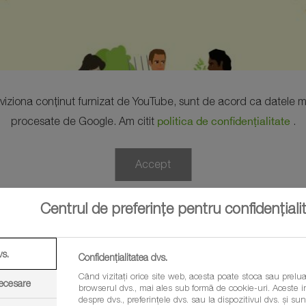
 viziona conținut furnizat de YouTube, sunt de acord ca datele me
politica de confidențialitate
procesate de Google. Am citit
.
Accept
Centrul de preferințe pentru confidențiali
vs.
Confidențialitatea dvs.
Când vizitați orice site web, acesta poate stoca sau prelua
necesare
browserul dvs., mai ales sub formă de cookie-uri. Aceste in
despre dvs., preferințele dvs. sau la dispozitivul dvs. și sunt