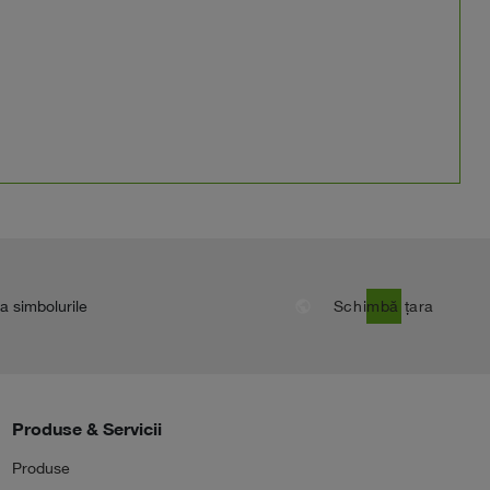
public
la simbolurile
Schimbă țara
Produse & Servicii
Produse