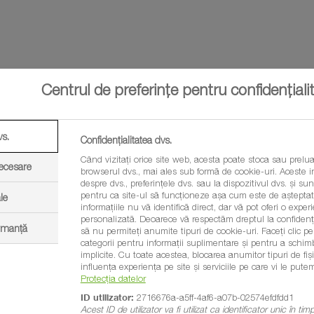
Centrul de preferințe pentru confidențiali
vs.
Confidențialitatea dvs.
Când vizitați orice site web, acesta poate stoca sau prelua
necesare
browserul dvs., mai ales sub formă de cookie-uri. Aceste in
Calculator m
despre dvs., preferințele dvs. sau la dispozitivul dvs. și sunt
pentru ca site-ul să funcționeze așa cum este de așteptat.
le
informațiile nu vă identifică direct, dar vă pot oferi o exp
personalizată. Deoarece vă respectăm dreptul la confidenția
north_east
CALCULEAZĂ-
ormanță
să nu permiteți anumite tipuri de cookie-uri. Faceți clic pe t
categorii pentru informații suplimentare și pentru a schim
implicite. Cu toate acestea, blocarea anumitor tipuri de fi
influența experiența pe site și serviciile pe care vi le putem
Protecția datelor
ID utilizator:
2716676a-a5ff-4af6-a07b-02574efdfdd1
Acest ID de utilizator va fi utilizat ca identificator unic în ti