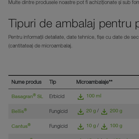
Multe dintre produsele noastre pot fi achiziționate și sub f
Tipuri de ambalaj pentru p
Pentru informații detaliate, date tehnice, fișe cu date de sec
(cantitatea) de microambalaj.
Nume produs
Tip
Microambalaje**
download
®
100 ml
Basagran
SL
Erbicid
download
download
®
20 g
200 g
/
Bellis
Fungicid
download
download
®
10 g
100 g
/
Cantus
Fungicid