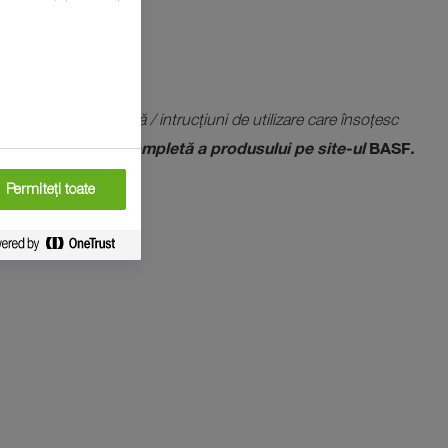
intr-o notă separată / intrucțiuni de utilizare care însoțesc
nsultați eticheta completă a produsului pe site-ul
BASF
.
Permiteți toate