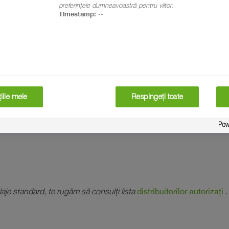
preferințele dumneavoastră pentru viitor.
Timestamp:
--
ambalaj este redus, textul complet al etichetei poate fi prezentat pr
informații la achiziționarea unui produs microambalat sau co
iile mele
Respingeți toate
au prin intermediul distribuitorilor autoriza
ți:
distribuitorilor autorizați
aje standard, te rugăm să consulți lista
.