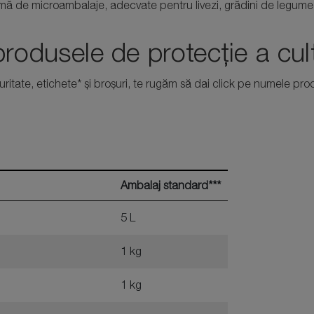
ormă de microambalaje, adecvate pentru livezi, grădini de legume
rodusele de protecție a cult
uritate, etichete* și broșuri, te rugăm să dai click pe numele pro
Ambalaj standard***
5 L
1 kg
1 kg