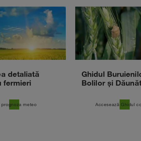
a detaliată
Ghidul Buruienil
 fermieri
Bolilor și Dăunăt
east
ă prognoza meteo
Accesează Ghidul c