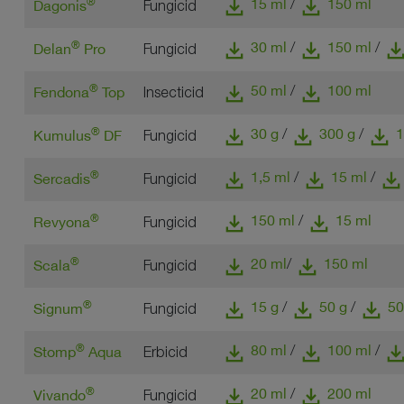
download
download
®
15 ml
150 ml
/
Dagonis
Fungicid
download
download
downlo
®
30 ml
150 ml
/
/
Delan
Pro
Fungicid
download
download
®
50 ml
100 ml
/
Fendona
Top
Insecticid
download
download
download
®
30 g
300 g
1
/
/
Kumulus
DF
Fungicid
download
download
download
®
1,5 ml
15 ml
/
/
Sercadis
Fungicid
download
download
®
150 ml
15 ml
/
Revyona
Fungicid
download
download
®
20 ml
150 ml
/
Scala
Fungicid
download
download
download
®
15 g
50 g
50
/
/
Signum
Fungicid
download
download
downlo
®
80 ml
100 ml
/
/
Stomp
Aqua
Erbicid
download
download
®
20 ml
200 ml
/
Vivando
Fungicid