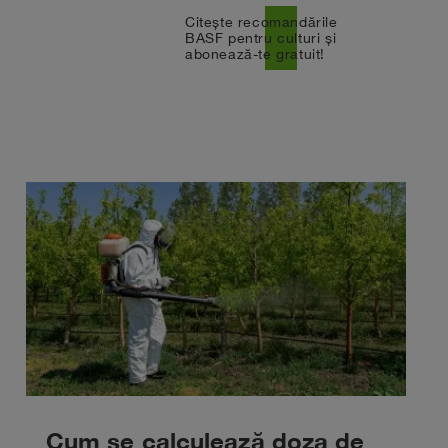
Citește recomandările
north_east
BASF pentru culturi și
abonează-te gratuit!
Cum se calculează doza de