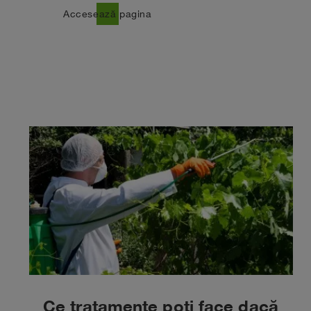
north_east
Accesează pagina
Ce tratamente poți face dacă