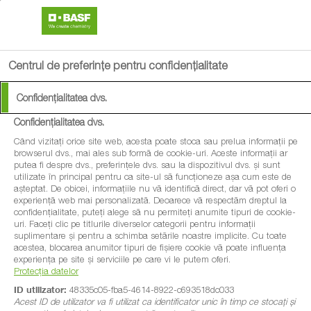
search
menu
Centrul de preferințe pentru confidențialitate
Confidențialitatea dvs.
Confidențialitatea dvs.
Când vizitați orice site web, acesta poate stoca sau prelua informații pe
browserul dvs., mai ales sub formă de cookie-uri. Aceste informații ar
putea fi despre dvs., preferințele dvs. sau la dispozitivul dvs. și sunt
utilizate în principal pentru ca site-ul să funcționeze așa cum este de
așteptat. De obicei, informațiile nu vă identifică direct, dar vă pot oferi o
experiență web mai personalizată. Deoarece vă respectăm dreptul la
confidențialitate, puteți alege să nu permiteți anumite tipuri de cookie-
uri. Faceți clic pe titlurile diverselor categorii pentru informații
suplimentare și pentru a schimba setările noastre implicite. Cu toate
acestea, blocarea anumitor tipuri de fișiere cookie vă poate influența
experiența pe site și serviciile pe care vi le putem oferi.
Protecția datelor
ID utilizator:
48335c05-fba5-4614-8922-c693518dc033
Acest ID de utilizator va fi utilizat ca identificator unic în timp ce stocați și