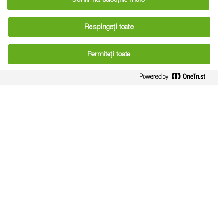
exclusiv pentru consumul propriu și investiții pentru
îmbunătățirea eficienței energetice, ca și operațiuni din
Respingeți toate
cadrul unui proiect mai mare de investiții.
Permiteți toate
Cine sunt beneficiarii eligibili pentru
proiecte finanțate prin submăsura
4.2?
Cei care pot beneficia de submăsura 4.2 pentru a înființa
silozuri de cereale sunt persoane fizice autorizate,
întreprinderi individuale, întreprinderi familiale, societăți
comerciale (microîntreprinderi, întreprinderi mici și mijlocii,
precum și întreprinderi mari), cooperative și grupuri de
producători, constituite în baza legislației naționale în