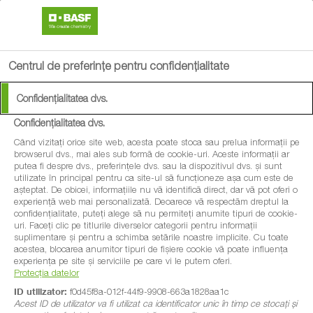
search
menu
Centrul de preferințe pentru confidențialitate
Confidențialitatea dvs.
Confidențialitatea dvs.
Când vizitați orice site web, acesta poate stoca sau prelua informații pe
browserul dvs., mai ales sub formă de cookie-uri. Aceste informații ar
putea fi despre dvs., preferințele dvs. sau la dispozitivul dvs. și sunt
utilizate în principal pentru ca site-ul să funcționeze așa cum este de
așteptat. De obicei, informațiile nu vă identifică direct, dar vă pot oferi o
experiență web mai personalizată. Deoarece vă respectăm dreptul la
confidențialitate, puteți alege să nu permiteți anumite tipuri de cookie-
uri. Faceți clic pe titlurile diverselor categorii pentru informații
suplimentare și pentru a schimba setările noastre implicite. Cu toate
acestea, blocarea anumitor tipuri de fișiere cookie vă poate influența
experiența pe site și serviciile pe care vi le putem oferi.
Protecția datelor
ID utilizator:
f0d45f8a-012f-44f9-9908-663a1828aa1c
Acest ID de utilizator va fi utilizat ca identificator unic în timp ce stocați și