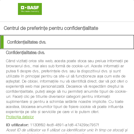
search
menu
Centrul de preferințe pentru confidențialitate
Confidențialitatea dvs.
Confidențialitatea dvs.
Când vizitați orice site web, acesta poate stoca sau prelua informații pe
browserul dvs., mai ales sub formă de cookie-uri. Aceste informații ar
putea fi despre dvs., preferințele dvs. sau la dispozitivul dvs. și sunt
utilizate în principal pentru ca site-ul să funcționeze așa cum este de
așteptat. De obicei, informațiile nu vă identifică direct, dar vă pot oferi o
experiență web mai personalizată. Deoarece vă respectăm dreptul la
confidențialitate, puteți alege să nu permiteți anumite tipuri de cookie-
uri. Faceți clic pe titlurile diverselor categorii pentru informații
suplimentare și pentru a schimba setările noastre implicite. Cu toate
acestea, blocarea anumitor tipuri de fișiere cookie vă poate influența
experiența pe site și serviciile pe care vi le putem oferi.
Protecția datelor
ID utilizator:
11308f92-fec8-4891-a1d8-47429bc7957f
Acest ID de utilizator va fi utilizat ca identificator unic în timp ce stocați și