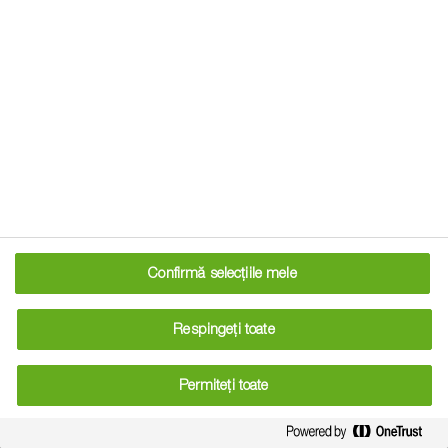
fructelor.
În primii ani de la plantare, cireșul are o creștere mai lentă,
iar tăierile se limitează la ghidarea ramurilor pe poziții
favorabile, evitând intervențiile puternice. După ce pomul
ajunge la forma dorită a coroanei, tăierile anuale, realizate
primăvara înainte de începutul vegetației, se concentrează
pe rărirea ramurilor, îndepărtarea celor uscate sau bolnave
și scurtarea acestora, conform recomandărilor pentru o
dezvoltare sănătoasă a pomului.
Confirmă selecțiile mele
Respingeți toate
Citește și...
Permiteți toate
Cultura cireșului - plantare, întreținere,