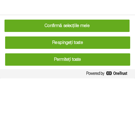
gestionarea eficientă a apei și
adaptarea la condițiile
Confirmă selecțiile mele
climatice
Cristian Andrici subliniază în această discuție faptul că
Respingeți toate
resursele de apă dulce sunt în scădere, iar distribuția
precipitațiilor este tot mai dezechilibrată. În acest context,
Permiteți toate
fermierii trebuie să renunțe la practicile clasice și să adopte
tehnologii care conservă apa în sol, reducând dependența
de irigații. De asemenea, precipitățiile violente, localizate, în
volume mari pe durate scurte, afectează grav culturile.
Soluția menționată de el este tranziția către un sistem
conservativ, cu lucrări minime asupra solului, evitând
întoarcerea brazdei și protejând structura solului împotriva
eroziunii și pierderilor de carbon.