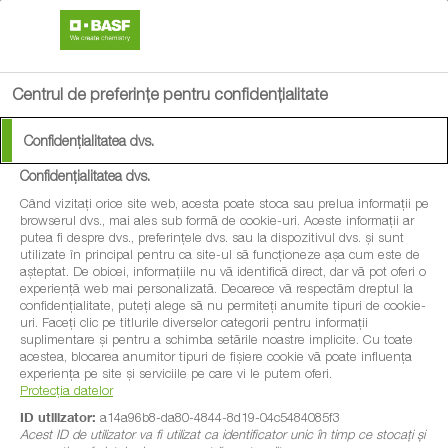
search
menu
Centrul de preferințe pentru confidențialitate
Confidențialitatea dvs.
Confidențialitatea dvs.
Când vizitați orice site web, acesta poate stoca sau prelua informații pe
browserul dvs., mai ales sub formă de cookie-uri. Aceste informații ar
putea fi despre dvs., preferințele dvs. sau la dispozitivul dvs. și sunt
utilizate în principal pentru ca site-ul să funcționeze așa cum este de
așteptat. De obicei, informațiile nu vă identifică direct, dar vă pot oferi o
experiență web mai personalizată. Deoarece vă respectăm dreptul la
confidențialitate, puteți alege să nu permiteți anumite tipuri de cookie-
uri. Faceți clic pe titlurile diverselor categorii pentru informații
suplimentare și pentru a schimba setările noastre implicite. Cu toate
acestea, blocarea anumitor tipuri de fișiere cookie vă poate influența
experiența pe site și serviciile pe care vi le putem oferi.
Protecția datelor
ID utilizator:
a14a96b8-da80-4844-8d19-04c5484085f3
Acest ID de utilizator va fi utilizat ca identificator unic în timp ce stocați și