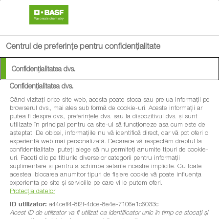
search
menu
Centrul de preferințe pentru confidențialitate
Confidențialitatea dvs.
Confidențialitatea dvs.
Când vizitați orice site web, acesta poate stoca sau prelua informații pe
browserul dvs., mai ales sub formă de cookie-uri. Aceste informații ar
putea fi despre dvs., preferințele dvs. sau la dispozitivul dvs. și sunt
utilizate în principal pentru ca site-ul să funcționeze așa cum este de
așteptat. De obicei, informațiile nu vă identifică direct, dar vă pot oferi o
experiență web mai personalizată. Deoarece vă respectăm dreptul la
confidențialitate, puteți alege să nu permiteți anumite tipuri de cookie-
uri. Faceți clic pe titlurile diverselor categorii pentru informații
suplimentare și pentru a schimba setările noastre implicite. Cu toate
acestea, blocarea anumitor tipuri de fișiere cookie vă poate influența
experiența pe site și serviciile pe care vi le putem oferi.
Protecția datelor
ID utilizator:
a44ceff4-8f2f-4dce-8e4e-7106e1c6033c
Acest ID de utilizator va fi utilizat ca identificator unic în timp ce stocați și