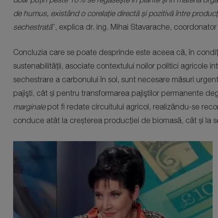
de humus, existând o corelație directă și pozitivă între producț
sechestrată
”, explica dr. ing. Mihai Stavarache, coordonator al
Concluzia care se poate desprinde este aceea că, în condițiil
sustenabilității, asociate contextului noilor politici agricole 
sechestrare a carbonului în sol, sunt necesare măsuri urgent
pajişti, cât și pentru transformarea pajiştilor permanente de
marginale
pot fi redate circuitului agricol, realizându-se r
conduce atât la creșterea producției de biomasă, cât și la 