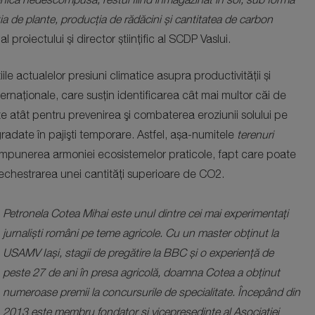
ia de plante, producția de rădăcini și cantitatea de carbon
 proiectului și director științific al SCDP Vaslui.
e actualelor presiuni climatice asupra productivității și
internaționale, care susțin identificarea cât mai multor căi de
e atât pentru prevenirea şi combaterea eroziunii solului pe
gradate în pajişti temporare. Astfel, așa-numitele
terenuri
ecompunerea armoniei ecosistemelor praticole, fapt care poate
sechestrarea unei cantități superioare de CO2.
Petronela Cotea Mihai este unul dintre cei mai experimentați
jurnaliști români pe teme agricole. Cu un master obținut la
USAMV Iași, stagii de pregătire la BBC și o experiență de
peste 27 de ani în presa agricolă, doamna Cotea a obținut
numeroase premii la concursurile de specialitate. Începând din
2013 este membru fondator și vicepreședinte al Asociației