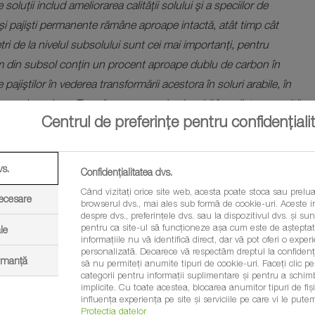
e soluţii includ ameliorarea calităţii solului şi a speciilor de
și pajişti permanente rămâne aproape intactă, atât timp cât
ri de la nivelul subsolului sunt cei mai importanţi, pentru
0 cm din subsol conţin un procent aproape dublu de carbon în
pajiştilor în vederea transformării acestora în soluri arabile, în
rva de carbon. Transformarea unui sol arabil în pajiște necesită
Centrul de preferințe pentru confidențiali
 al procentului de carbon al unei pajiști permanente
”, mai
 director al SCDP Vaslui.
vs.
Confidențialitatea dvs.
l al carbonului, precum și al schimbărilor climatice.
Când vizitați orice site web, acesta poate stoca sau prelua
necesare
lectă în mod ecologic funcția plantelor și capacitatea de
browserul dvs., mai ales sub formă de cookie-uri. Aceste in
despre dvs., preferințele dvs. sau la dispozitivul dvs. și sunt
r orice măsură de îmbunătățire a acesteia va duce la fixarea
pentru ca site-ul să funcționeze așa cum este de așteptat.
le
informațiile nu vă identifică direct, dar vă pot oferi o exp
personalizată. Deoarece vă respectăm dreptul la confidenția
ormanță
să nu permiteți anumite tipuri de cookie-uri. Faceți clic pe t
lui în cercetarea și dezvoltarea pajiștilor, precum și în
categorii pentru informații suplimentare și pentru a schim
implicite. Cu toate acestea, blocarea anumitor tipuri de fi
noscute și prin faptul că unitatea are în derulare proiectul
influența experiența pe site și serviciile pe care vi le putem
Protecția datelor
lul solului, pe pajiștile permanente degradate situate pe terenuri