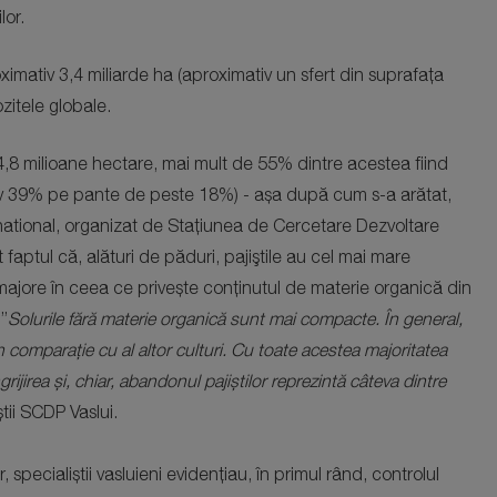
lor.
roximativ 3,4 miliarde ha (aproximativ un sfert din suprafața
zitele globale.
,8 milioane hectare, mai mult de 55% dintre acestea fiind
iv 39% pe pante de peste 18%) - așa după cum s-a arătat,
ternational, organizat de Stațiunea de Cercetare Dezvoltare
 faptul că, alături de păduri, pajiştile au cel mai mare
majore în ceea ce privește conţinutul de materie organică din
 ”
Solurile fără materie organică sunt mai compacte. În general,
în comparaţie cu al altor culturi. Cu toate acestea majoritatea
rijirea și, chiar, abandonul pajiștilor reprezintă câteva dintre
tii SCDP Vaslui.
, specialiștii vasluieni evidențiau, în primul rând, controlul