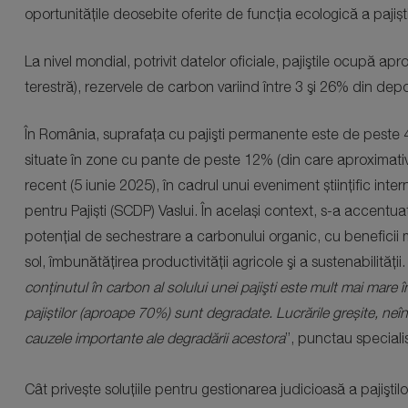
oportunitățile deosebite oferite de funcția ecologică a pajiști
La nivel mondial, potrivit datelor oficiale, pajiştile ocupă ap
terestră), rezervele de carbon variind între 3 şi 26% din depo
În România, suprafața cu pajişti permanente este de peste 4
situate în zone cu pante de peste 12% (din care aproximat
recent (5 iunie 2025), în cadrul unui eveniment științific in
pentru Pajiști (SCDP) Vaslui. În același context, s-a accentuat
potenţial de sechestrare a carbonului organic, cu beneficii 
sol, îmbunătăţirea productivităţii agricole şi a sustenabilităţii.
conţinutul în carbon al solului unei pajişti este mult mai mare 
pajiștilor (aproape 70%) sunt degradate. Lucrările greșite, neîng
cauzele importante ale degradării acestora
”, punctau specialiș
Cât privește soluțiile pentru gestionarea judicioasă a pajiştilor