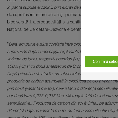
în pantă supuse eroziunii, prin lucrări de supraînsămânțare s
de supraînsămânțare pe pajiști permanente erodate/degradat
biodiversității, a productivității și a cantității de carbon sec
Național de Cercetare-Dezvoltare pentru Pedologie, Agrochim
”
Deja, am putut evalua corelația între producția de plante, pro
supraînsămânțării unei pajiști exploatate în mod nerațional p
variante de lucru, respectiv abandon (v1), recoltat prin cosit
Confirmă selecț
100% (v3) și cu două amestecuri de Bromus inermis Leyss. și 
După primul an de studiu, am observat faptul că, în plante, con
producția de carbon acumulată în producția de SU a variat într
prin cosit (varianta martor), neexistând o diferență semnificat
cuprinsă între 0,223-0,238 t/ha, diferențele față de varianta mart
semnificative). Producția de carbon din sol (t C/ha), pe adânc
diferențele față de varianta martor au fost nesemnificative (0,
doar puțin peste 10% se regăsește în plante și în materia org