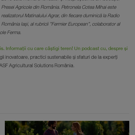
Presei Agricole din România. Petronela Cotea Mihai este
realizatorul Matinalului Agrar, din fiecare duminică la Radio
România Iași, al rubricii ”Fermier European”, colaborator al
cole Ferma.
 Informații cu care câștigi teren! Un podcast cu, despre și
i inovatoare, practici sustenabile și sfaturi de la experți
SF Agricultural Solutions România.