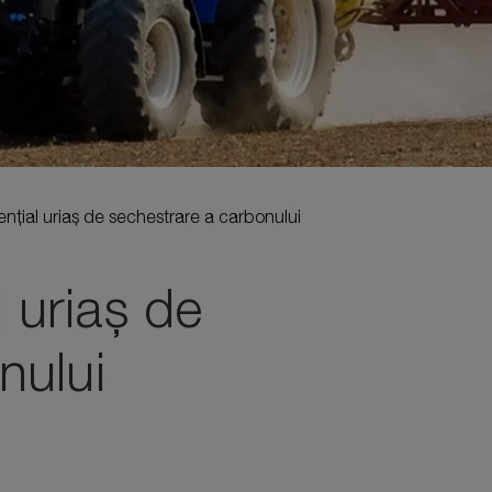
tențial uriaș de sechestrare a carbonului
l uriaș de
nului