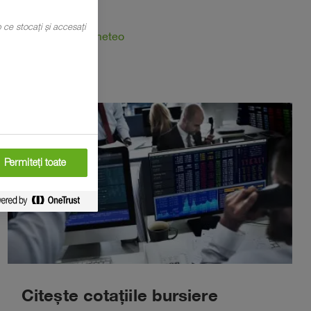
fermieri
mp ce stocați și accesați
Află prognoza meteo
Permiteți toate
Citește cotațiile bursiere