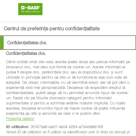
search
menu
Centrul de preferințe pentru confidențialitate
Confidențialitatea dvs.
Confidențialitatea dvs.
Când vizitați orice site web, acesta poate stoca sau prelua informații pe
browserul dvs., mai ales sub formă de cookie-uri. Aceste informații ar
putea fi despre dvs., preferințele dvs. sau la dispozitivul dvs. și sunt
utilizate în principal pentru ca site-ul să funcționeze așa cum este de
așteptat. De obicei, informațiile nu vă identifică direct, dar vă pot oferi o
experiență web mai personalizată. Deoarece vă respectăm dreptul la
confidențialitate, puteți alege să nu permiteți anumite tipuri de cookie-
uri. Faceți clic pe titlurile diverselor categorii pentru informații
suplimentare și pentru a schimba setările noastre implicite. Cu toate
acestea, blocarea anumitor tipuri de fișiere cookie vă poate influența
experiența pe site și serviciile pe care vi le putem oferi.
Protecția datelor
ID utilizator:
35167ba6-ea57-4e04-b284-a7d4dbfe6168
Acest ID de utilizator va fi utilizat ca identificator unic în timp ce stocați și