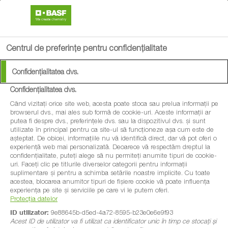
search
menu
Centrul de preferințe pentru confidențialitate
Confidențialitatea dvs.
Confidențialitatea dvs.
Când vizitați orice site web, acesta poate stoca sau prelua informații pe
browserul dvs., mai ales sub formă de cookie-uri. Aceste informații ar
putea fi despre dvs., preferințele dvs. sau la dispozitivul dvs. și sunt
utilizate în principal pentru ca site-ul să funcționeze așa cum este de
așteptat. De obicei, informațiile nu vă identifică direct, dar vă pot oferi o
experiență web mai personalizată. Deoarece vă respectăm dreptul la
confidențialitate, puteți alege să nu permiteți anumite tipuri de cookie-
uri. Faceți clic pe titlurile diverselor categorii pentru informații
suplimentare și pentru a schimba setările noastre implicite. Cu toate
acestea, blocarea anumitor tipuri de fișiere cookie vă poate influența
experiența pe site și serviciile pe care vi le putem oferi.
Protecția datelor
ID utilizator:
9e88645b-d5ed-4a72-8595-b23e0e6e9f93
Acest ID de utilizator va fi utilizat ca identificator unic în timp ce stocați și